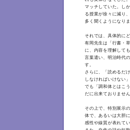
マッチしていた。し
る授業が徐々に減り
多く聞くようになり
それでは、具体的に
有岡先生は「行書・
に、内容を理解して
言葉遣い、明治時代
す。
さらに、「読めるだ
しなければいけない
でも「調和体とはこ
だに出来ておりませ
その上で、特別展示
体で、あるいは大胆
感性や線質が表れて