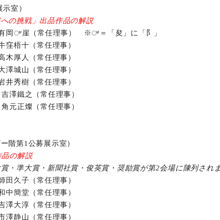
展示室）
書への挑戦」出品作品の解説
：有岡ᤸ崖（常任理事） ※ᤸ＝「夋」に「阝」
：牛窪梧十（常任理事）
：高木厚人（常任理事）
：大澤城山（常任理事）
：岩井秀樹（常任理事）
：吉澤鐵之（常任理事）
：角元正燦（常任理事）
ー階第1公募展示室）
作品の解説
賞・準大賞・新聞社賞・俊英賞・奨励賞が第2会場に陳列され
：師田久子（常任理事）
：和中簡堂（常任理事）
：吉澤大淳（常任理事）
：市澤静山（常任理事）