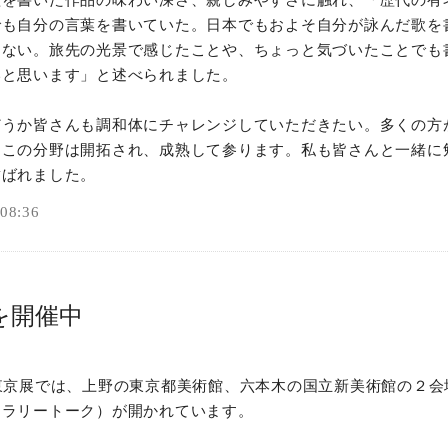
歌を書いた作品の味わい深さ、親しみやすさに触れ、「歴代の有
でも自分の言葉を書いていた。日本でもおよそ自分が詠んだ歌を
はない。旅先の光景で感じたことや、ちょっと気づいたことでも
いと思います」と述べられました。
どうか皆さんも調和体にチャレンジしていただきたい。多くの方
、この分野は開拓され、成熟して参ります。私も皆さんと一緒に
結ばれました。
8:36
を開催中
東京展では、上野の東京都美術館、六本木の国立新美術館の２会
ャラリートーク）が開かれています。