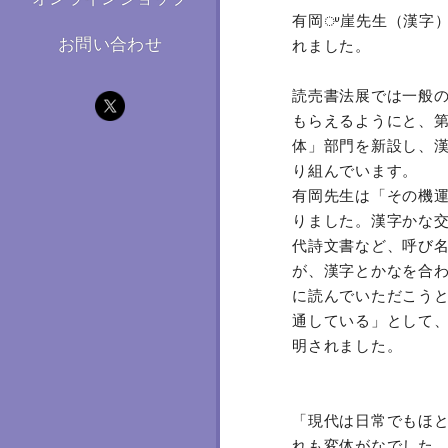
有岡ᤸ崖先生（漢字）
お問い合わせ
れました。
読売書法展では一般
もらえるようにと、第
体」部門を新設し、
り組んでいます。
有岡先生は「その機
りました。漢字かな
代詩文書など、呼び
が、漢字とかなを合
に読んでいただこう
通している」として
明されました。
「現代は日常でもほ
れも変体がなでした