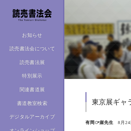
お知らせ
読売書法会について
読売書法展
特別展示
関連書道展
東京展ギャ
書道教室検索
デジタルアーカイブ
有岡ᤸ崖先生
8月2
オンラインショップ