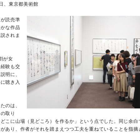
4日、東京都美術館
）が読売準
のかな作品
解説されま
割が女
の経験も交
な説明に、
心に聴き入
れたのは、
スの取り
「どこに山場（見どころ）を作るか」という点でした。同じ余白
いがあり、作者がそれを踏まえつつ工夫を重ねていることを指摘