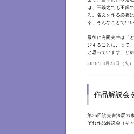
また、自作の詩や短
は、王羲之でも王鐸
る。名文を作る必要
る、そんなことでい
最後に有岡先生は「
ジすることによって
と思っています」と
2018年8月28日（火）0
作品解説会
第35回読売書法展の
ぞれ作品解説会（ギ