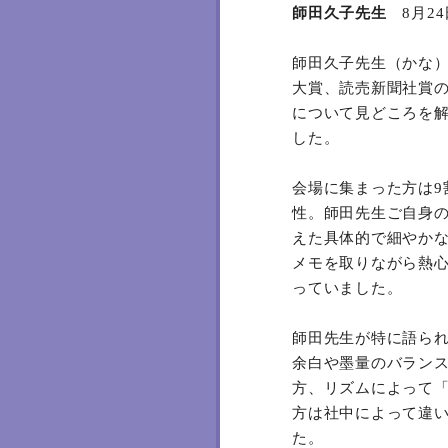
師田久子先生
8月2
師田久子先生（かな
大賞、読売新聞社賞
について見どころを
した。
会場に集まった方は9
性。師田先生ご自身
えた具体的で細やか
メモを取りながら熱
っていました。
師田先生が特に語ら
余白や墨量のバラン
方、リズムによって
方は社中によって違
た。