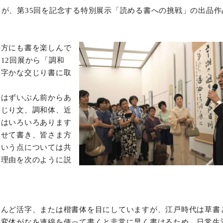
が、第35回を記念する特別展示「読める書への挑戦」の出品作
オンラインショップ
お問い合わせ
の方にも書を楽しんで
12回展から「調和
漢字かな交じり書に取
運はずいぶん前からあ
交じり文、調和体、近
名はいろいろあります
わせて書き、皆さま方
という点については共
、理由を次のように説
とんど活字、または楷書体を目にしていますが、江戸時代は草書
。変体がなを連綿を使って書くと非常に早く書けるため、日常生