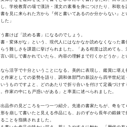
かし、学校教育の場で漢詩・漢文の素養を身につけたり、和歌を
、書を見に来られた方から『何と書いてあるのか分からない』と
ました」
どう書けば「読める書」になるのでしょう。
草書・変体がな」という、現代人にはなかなか読めなくなった書
もらう難しさを課題に挙げられました。「ある程度は読めても、
の言い回しで書かれていたら、内容の理解まで行くかどうか」と
けなら活字で十分ということになる。美的に表現し、鑑賞に堪え
」と作家としての姿勢を語り、調和体部門の新設から四半世紀近
ういうものですよと、どのあたりで折り合いを付けて定義づけす
ん。作家の中にも戸惑いがある」と率直に述べられました。
の出品作の見どころを一つ一つ紹介。先達の書家たちが、奇をて
に形を崩して書いたと見える作品にも、おのずから長年の鍛錬で
いることを指摘されました。