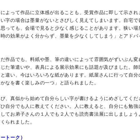
筆によって作品に立体感が出ることも、受賞作品に即して示され
きい字の場合は墨量がないとさびしく見えてしまいます。自宅で
と思っても、会場で見ると少なく感じることがあります。狭い場
た時の効果がよく分からず、墨量を少なくしてしまう」とアドバ
んだ作品でも、料紙や墨、筆の違いによって雰囲気がずいぶん変
応じた筆遣いや、表具による展示効果にも話題が及びました。師
頃と違い、今はいろいろな紙があります。紙屋さんに行って自分
、かなを書く楽しみの一つ」と語られました。
学び、真似から始めて自分らしい字が書けるようにめざしてくだ
ぜひ自分でも人に教えてください。人に教えると、自分にも勉強
そしてお弟子さんの１人でも２人でも読売書法展に出しましょう
くくられました。
リートーク）