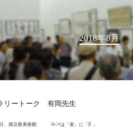
2018年8月
お知らせ
読売書法会について
読売書法展
特別展示
ラリートーク 有岡先生
関連書道展
書道教室検索
4日、国立新美術館 ※ᤸは「夋」に「阝」
デジタルアーカイブ