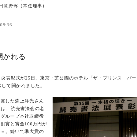
：日賀野琢（常任理事）
8:36
開かれる
中央表彰式が25日、東京・芝公園のホテル「ザ・プリンス パ
出席して開かれました。
受賞した森上洋光さん
には、読売書法会の老
聞グループ本社取締役
副賞と賞金100万円が
上＝。続いて準大賞の