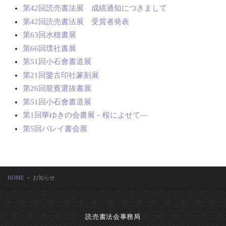
第42回読売書法展 成績通知につきまして
第42回読売書法展 受賞者発表
第63回水穂書展
第66回璞社書展
第51回小石會書道展
第21回鑒古印社篆刻展
第26回龍賓選抜書展
第51回小石會書道展
第1回華ゆきの会書展－桜によせて―
第5回バレイ書会展
HOME
＞ お知らせ
読売書法会事務局