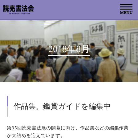
お知らせ
2018年8月
読売書法会について
読売書法展
特別展示
作品集、鑑賞ガイドを編集中
関連書道展
書道教室検索
第35回読売書法展の開幕に向け、作品集などの編集作業
が大詰めを迎えています。
デジタルアーカイブ