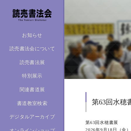
お知らせ
読売書法会について
読売書法展
特別展示
関連書道展
第63回水穂
書道教室検索
デジタルアーカイブ
第63回水穂書展
2026年9月18日（金
オンラインショップ