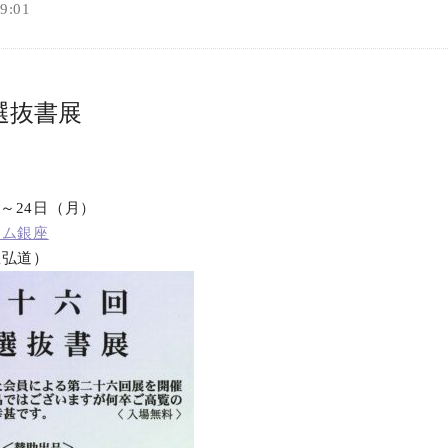
:01
選抜書展
）～24日（月）
アム銀座
星弘道）