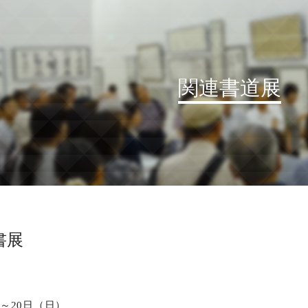
関連書道展
お知らせ
読売書法会について
読売書法展
特別展示
書展
関連書道展
書道教室検索
デジタルアーカイブ
）～20日（日）