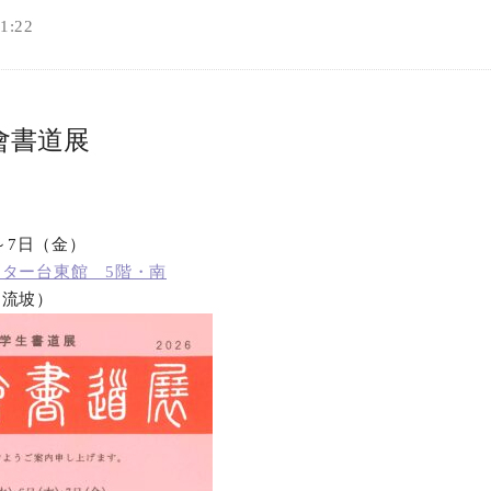
:22
會書道展
）～7日（金）
ター台東館 5階・南
口流坡）