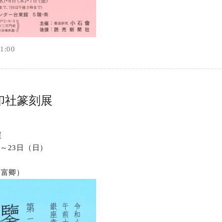
:00
印社篆刻展
展
）～23日（日）
藤富卿）