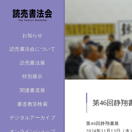
お知らせ
読売書法会について
読売書法展
特別展示
関連書道展
第46回静翔
書道教室検索
デジタルアーカイブ
第46回静翔書展
2024年11月13日（
オンラインショップ