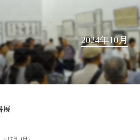
2024年10月
お知らせ
読売書法会について
読売書法展
特別展示
書展
関連書道展
書道教室検索
デジタルアーカイブ
水）～17日（日）