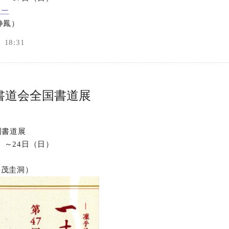
リー
オンラインショップ
静鳳）
18:31
お問い合わせ
書道会全国書道展
国書道展
土）～24日（日）
井茂圭洞）