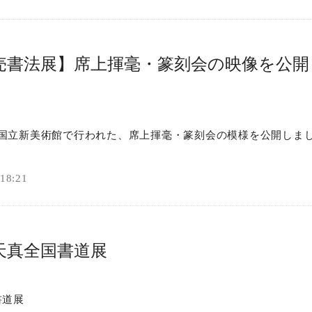
読売書法展】席上揮毫・篆刻会の映像を公開
(土)に国立新美術館で行われた、席上揮毫・篆刻会の模様を公開しま
8:21
天真全国書道展
書道展