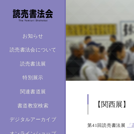
お知らせ
読売書法会について
読売書法展
特別展示
関連書道展
【関西展】
書道教室検索
デジタルアーカイブ
第41回読売書法展
「
オンラインショップ