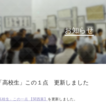
お知らせ
お知らせ
読売書法会について
読売書法展
特別展示
「高校生」この１点 更新しました
関連書道展
書道教室検索
高校生」この一点 【関西展】
を更新しました。
デジタルアーカイブ