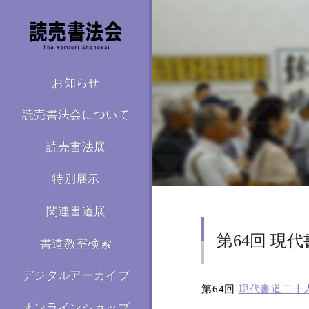
お知らせ
読売書法会について
読売書法展
特別展示
関連書道展
第64回 現
書道教室検索
デジタルアーカイブ
第
64
回
現代書道二十
オンラインショップ