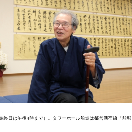
最終日は午後
4
時まで）。
タワーホール船堀は
都営新宿線「船堀