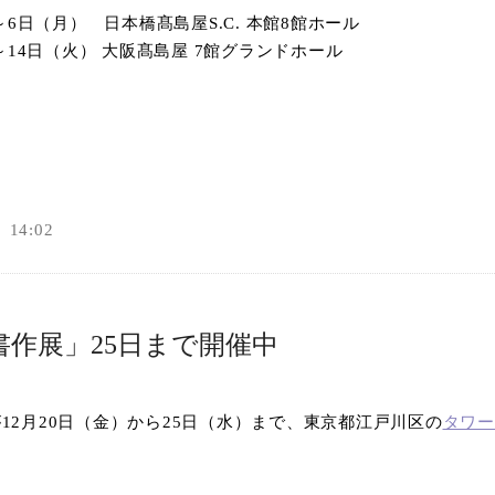
～
6
日（月） 日本橋髙島屋
S.C.
本館
8
館ホール
オンラインショップ
～
14
日（火） 大阪髙島屋
7
館グランドホール
お問い合わせ
14:02
書作展」25日まで開催中
が
12
月
20
日（金）から
25
日（水）まで、東京都江戸川区の
タワー