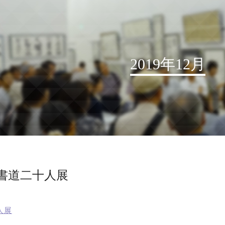
2019年12月
お知らせ
読売書法会について
読売書法展
特別展示
代書道二十人展
関連書道展
書道教室検索
人展
デジタルアーカイブ