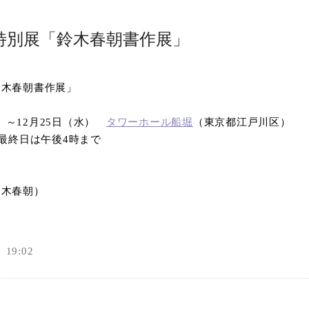
特別展「鈴木春朝書作展」
鈴木春朝書作展」
）～
12
月
25
日（水）
タワーホール船堀
（東京都江戸川区）
最終日は午後
4
時まで
鈴木春朝）
19:02