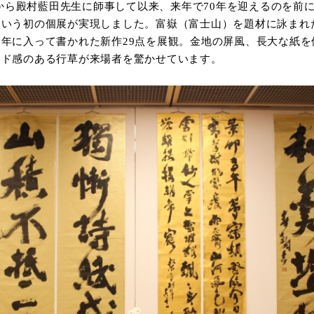
から殿村藍田先生に師事して以来、来年で
70
年を迎えるのを前
という初の個展が実現しました。富嶽（富士山）を題材に詠まれ
今年に入って書かれた新作
29
点を展観。金地の屏風、長大な紙を
ード感のある行草が来場者を驚かせています。