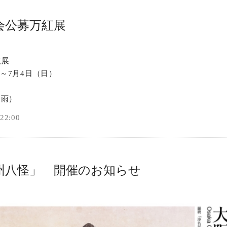
会公募万紅展
紅展
）～7月4日（日）
桐雨）
2:00
州八怪」 開催のお知らせ