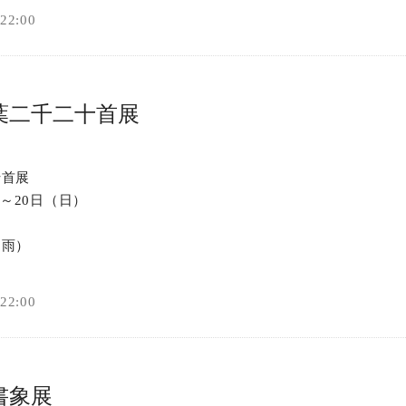
2:00
葉二千二十首展
十首展
）～20日（日）
桐雨）
2:00
書象展