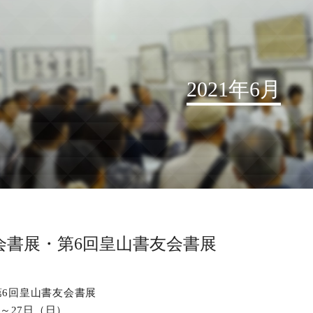
2021年6月
お知らせ
読売書法会について
読売書法展
特別展示
会書展・第6回皇山書友会書展
関連書道展
書道教室検索
第6回皇山書友会書展
デジタルアーカイブ
）～27日（日）