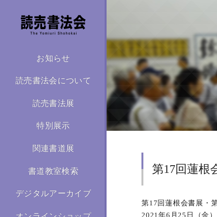
お知らせ
読売書法会について
読売書法展
特別展示
関連書道展
第17回蓮根
書道教室検索
デジタルアーカイブ
第17回蓮根会書展・
2021年6月25日（金
オンラインショップ