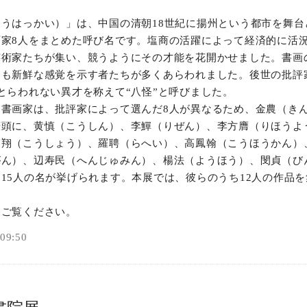
うはっかい）」は、中国の清朝18世紀に揚州という都市を舞台
家8人をまとめた呼び名です。塩商の活躍によって経済的に活
芸術家たちが集い、競うようにその才能を花開かせました。書画
らも新鮮な感覚を示す者たちが多くあらわれました。後世の批評
とらわれない異才を称えて“八怪”と呼びました。
書画家は、批評家によって選んだ8人が異なるため、金農（き
筆頭に、黄慎（こうしん）、李鱓（りぜん）、李方膺（りほうよ
高翔（こうしょう）、羅聘（らへい）、高鳳翰（こうほうかん）
がん）、辺寿民（へんじゅみん）、楊法（ようほう）、閔貞（び
15人の名が挙げられます。本展では、彼らのうち12人の作品
。
をご覧ください。
9:50