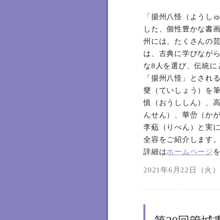
「揚州八怪（ようしゅ
した、個性豊かな書画
州には、たくさんの
は、古典に学びなが
な8人を選び、伝統に
「揚州八怪」とされる
燮（ていしょう）を
慎（おうししん）、
んせん）、華嵒（か
李葂（りべん）と実に
全容をご紹介します
詳細は
ホームページ
2021年6月22日（火）0