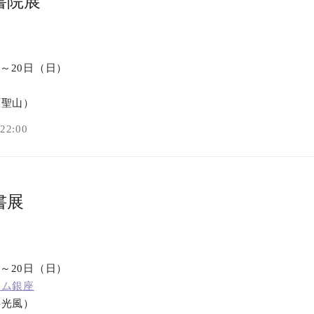
書院展
）～20日（日）
原聖山）
2:00
書展
）～20日（日）
アム銀座
井光風）