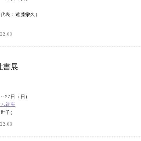
オンラインショップ
（代表：遠藤栄久）
お問い合わせ
2:00
社書展
）～27日（日）
アム銀座
三世子）
2:00