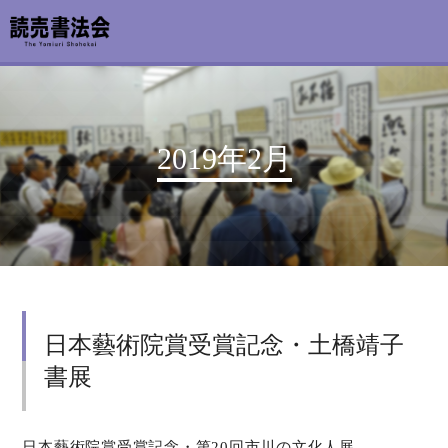
お知らせ
2019年2月
読売書法会について
読売書法展
特別展示
日本藝術院賞受賞記念・土橋靖子
関連書道展
書展
書道教室検索
デジタルアーカイブ
日本藝術院賞受賞記念・第20回市川の文化人展