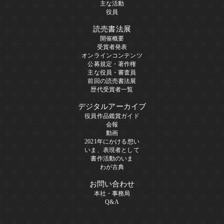
主な活動
役員
読売書法展
開催概要
受賞者発表
オンラインコンテンツ
公募規定・著作権
主な役員・審査員
前回の読売書法展
歴代受賞者一覧
デジタルアーカイブ
役員作品鑑賞ガイド
会報
動画
2021年にかける想い
いま、表現者として
書作活動のいま
わが古典
お問い合わせ
本社・事務局
Q&A