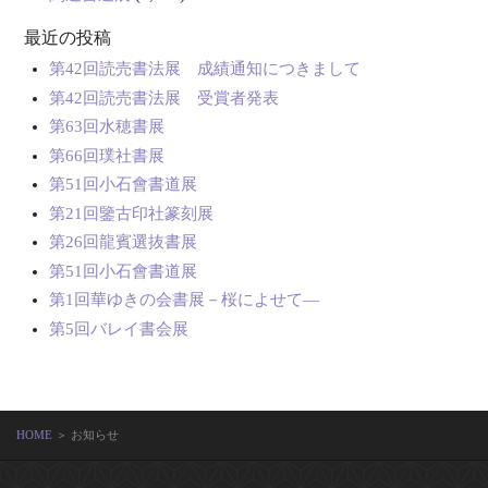
最近の投稿
第42回読売書法展 成績通知につきまして
第42回読売書法展 受賞者発表
第63回水穂書展
第66回璞社書展
第51回小石會書道展
第21回鑒古印社篆刻展
第26回龍賓選抜書展
第51回小石會書道展
第1回華ゆきの会書展－桜によせて―
第5回バレイ書会展
HOME
＞ お知らせ