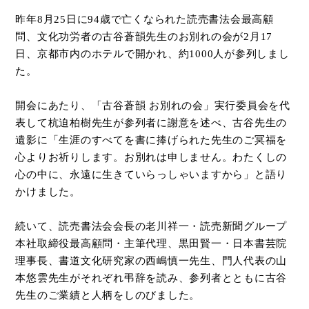
昨年
8
月
25
日に
94
歳で亡くなられた読売書法会最高顧
問、文化功労者の古谷蒼韻先生のお別れの会が
2
月
17
日、京都市内のホテルで開かれ、約
1000
人が参列しまし
た。
開会にあたり、「古谷蒼韻 お別れの会」実行委員会を代
表して
杭迫柏樹先生が
参列者に謝意を述べ、古谷先生の
遺影に「生涯のすべてを書に捧げられた先生のご冥福を
心よりお祈りします。お別れは申しません。わたくしの
心の中に、永遠に生きていらっしゃいますから」と語り
かけました。
続いて、読売書法会会長の老川祥一・読売新聞グループ
本社取締役最高顧問・主筆代理、黒田賢一・日本書芸院
理事長、書道文化研究家の西嶋慎一先生、門人代表の山
本悠雲先生がそれぞれ弔辞を読み、参列者とともに古谷
先生のご業績と人柄をしのびました。