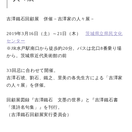
吉澤鐵石回顧展 併催－吉澤家の人々展－
2019年3月16日（土）～21日（木）
茨城県立県民文化
センター
※JR水戸駅南口から徒歩約20分。バスは北口8番乗り場
から。茨城県近代美術館の前
33回忌に合わせて開催。
吉澤石琥、劉石、鐵之、里美の各先生方による「吉澤家
の人々展」を併催。
回顧展図録『吉澤鐵石 文墨の世界』と『吉澤鐵石書
「漢詩名句集」』を刊行。
（吉澤鐵石回顧展実行委員会）