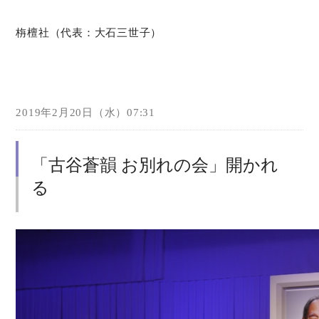
栴檀社（代表：大石三世子）
2019年2月20日（水）07:31
「古谷蒼韻 お別れの会」開かれ
る