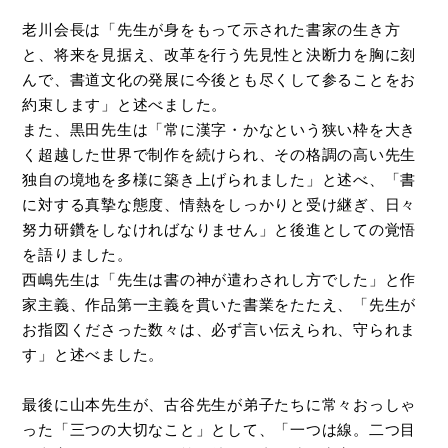
老川会長は「先生が身をもって示された書家の生き方
と、将来を見据え、改革を行う先見性と決断力を胸に刻
んで、書道文化の発展に今後とも尽くして参ることをお
約束します」と述べました。
また、黒田先生は「常に漢字・かなという狭い枠を大き
く超越した世界で制作を続けられ、その格調の高い先生
独自の境地を多様に築き上げられました」と述べ、「書
に対する真摯な態度、情熱をしっかりと受け継ぎ、日々
努力研鑽をしなければなりません」と後進としての覚悟
を語りました。
西嶋先生は「先生は書の神が遣わされし方でした」と作
家主義、作品第一主義を貫いた書業をたたえ、「先生が
お指図くださった数々は、必ず言い伝えられ、守られま
す」と述べました。
最後に山本先生が、古谷先生が弟子たちに常々おっしゃ
った「三つの大切なこと」として、「一つは線。二つ目