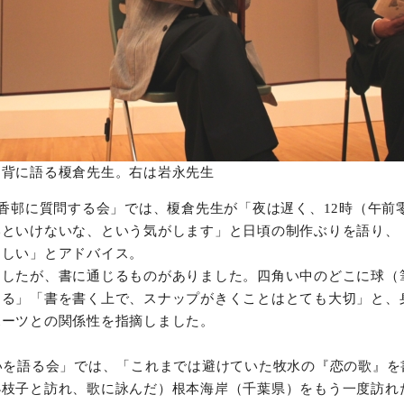
を背に語る榎倉先生。右は岩永先生
「香邨に質問する会」では、榎倉先生が「夜は遅く、12時（午前
いといけないな、という気がします」と日頃の制作ぶりを語り、
ほしい」とアドバイス。
ましたが、書に通じるものがありました。四角い中のどこに球（
まる」「書を書く上で、スナップがきくことはとても大切」と、
ポーツとの関係性を指摘しました。
いを語る会」では、「これまでは避けていた牧水の『恋の歌』を
小枝子と訪れ、歌に詠んだ）根本海岸（千葉県）をもう一度訪れ