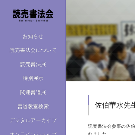
お知らせ
読売書法会について
読売書法展
特別展示
関連書道展
佐伯華水先生
書道教室検索
デジタルアーカイブ
読売書法会参事の佐伯
れました。
オンラインショップ