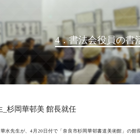
4．書法会役員の書
お知らせ
読売書法会について
読売書法展
特別展示
_杉岡華邨美 館長就任
関連書道展
書道教室検索
華水先生が、4月20日付で「奈良市杉岡華邨書道美術館」の館
デジタルアーカイブ