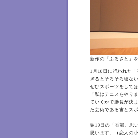
新作の「ふるさと」
1月18日に行われた
ぎるとそろそろ寝な
ぜひスポーツをして
「私はテニスをやり
ていくかで勝負が決
た芸術である書とス
翌19日の「香邨、思
思います。（恋人の