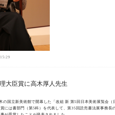
5:29
総理大臣賞に高木厚人先生
本木の国立新美術館で開幕した「改組 新 第5回日本美術展覧会（
賞には書部門（第5科）を代表して、第35回読売書法展事務長
理事が受賞したことが発表されました。