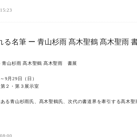
5:23
オンラインショップ
お問い合わせ
る名筆 ー 青山杉雨 髙木聖鶴 髙木聖雨 
 青山杉雨 髙木聖鶴 髙木聖雨 書展
）～9月29日（日）
第２・第３展示室
である青山杉雨氏、髙木聖鶴氏、次代の書道界を牽引する髙木聖
8:00