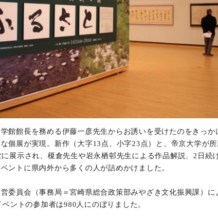
文学館館長を務める伊藤一彦先生からお誘いを受けたのをきっか
な個展が実現。新作（大字13点、小字23点）と、帝京大学が
堂に展示され、榎倉先生や岩永栖邨先生による作品解説、2日続
イベントに県内外から多くの人が詰めかけました。
運営委員会（事務局＝宮崎県総合政策部みやざき文化振興課）に
連イベントの参加者は980人にのぼりました。