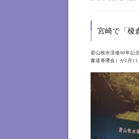
宮崎で「榎
若山牧水没後90年記
書道香瓔会）が1月1