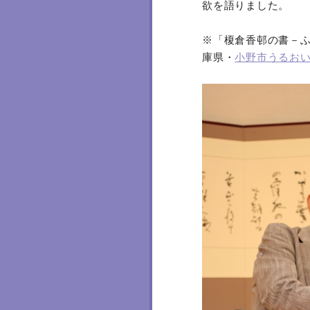
欲を語りました。
※「榎倉香邨の書－ふ
庫県・
小野市うるお