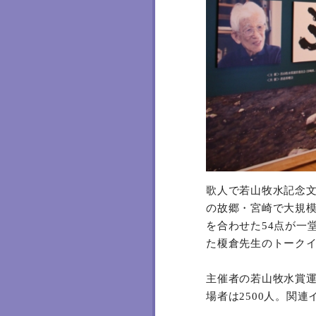
歌人で若山牧水記念
の故郷・宮崎で大規模
を合わせた54点が一
た榎倉先生のトーク
主催者の若山牧水賞
場者は2500人。関