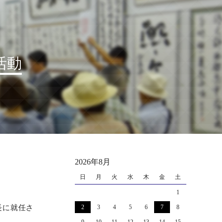
活動
2026年8月
日
月
火
水
木
金
土
1
長に就任さ
2
3
4
5
6
7
8