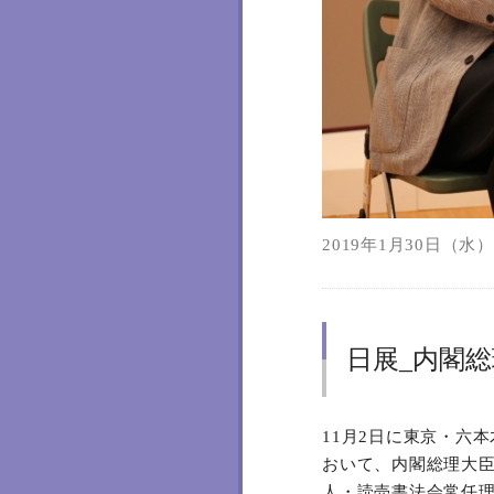
2019年1月30日（水）1
日展_内閣
11月2日に東京・六
おいて、内閣総理大臣
人・読売書法会常任