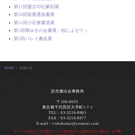
第21回鑒古印社篆刻展
第26回龍賓選抜書展
第51回小石會書道展
第1回華ゆきの会書展－桜によせて―
第5回バレイ書会展
HOME
＞ お知らせ
読売書法会事務局
〒100-8055
東京都千代田区大手町1-7-1
TEL：03-3216-8903
FAX：03-3216-8977
E-mail：
t-shohokai@yomiuri.com
※メール送信から２営業日たっても返信あるいは連絡がない場合は、お手数