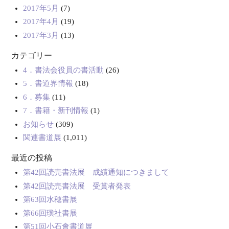
2017年5月
(7)
2017年4月
(19)
2017年3月
(13)
カテゴリー
4．書法会役員の書活動
(26)
5．書道界情報
(18)
6．募集
(11)
7．書籍・新刊情報
(1)
お知らせ
(309)
関連書道展
(1,011)
最近の投稿
第42回読売書法展 成績通知につきまして
第42回読売書法展 受賞者発表
第63回水穂書展
第66回璞社書展
第51回小石會書道展