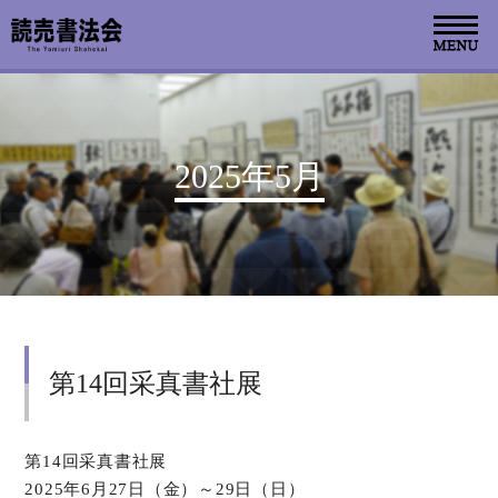
お知らせ
2025年5月
読売書法会について
読売書法展
特別展示
第14回采真書社展
関連書道展
書道教室検索
第14回采真書社展
2025年6月27日（金）～29日（日）
デジタルアーカイブ