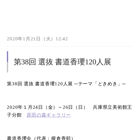
2020年1月21日（火）12:42
第38回 選抜 書道香瓔120人展
第
38
回 選抜 書道香瓔
120
人展 ─テーマ「ときめき」─
2020
年１月
24
日（金）～
26
日（日） 兵庫県立美術館王
子分館
原田の森ギャラリー
書道香瓔会（代表：榎倉香邨）