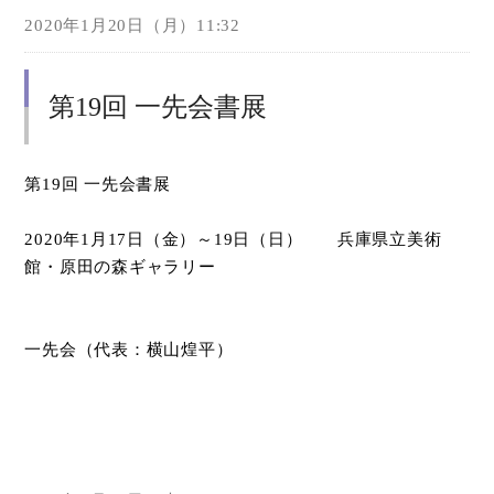
2020年1月20日（月）11:32
第19回 一先会書展
第
19
回 一先会書展
2020
年
1
月
17
日（金）～
19
日（日） 兵庫県立美術
館・原田の森ギャラリー
一先会（代表：横山煌平）