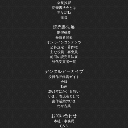
会長挨拶
読売書法会とは
主な活動
役員
読売書法展
開催概要
受賞者発表
オンラインコンテンツ
公募規定・著作権
主な役員・審査員
前回の読売書法展
歴代受賞者一覧
デジタルアーカイブ
役員作品鑑賞ガイド
会報
動画
2021年にかける想い
いま、表現者として
書作活動のいま
わが古典
お問い合わせ
本社・事務局
Q&A