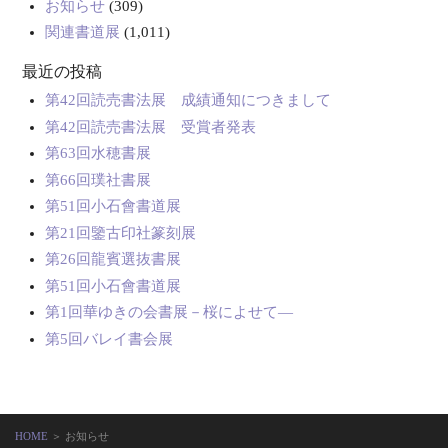
お知らせ
(309)
関連書道展
(1,011)
最近の投稿
第42回読売書法展 成績通知につきまして
第42回読売書法展 受賞者発表
第63回水穂書展
第66回璞社書展
第51回小石會書道展
第21回鑒古印社篆刻展
第26回龍賓選抜書展
第51回小石會書道展
第1回華ゆきの会書展－桜によせて―
第5回バレイ書会展
HOME
＞ お知らせ