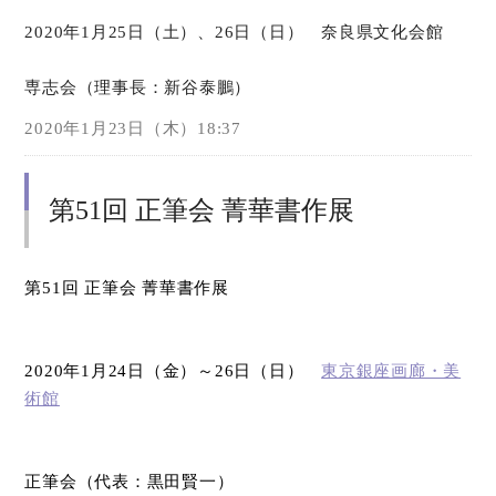
2020年1月25日（土）、26日（日） 奈良県文化会館
専志会（理事長：新谷泰鵬）
2020年1月23日（木）18:37
第51回 正筆会 菁華書作展
第
51
回 正筆会 菁華書作展
2020
年
1
月
24
日（金）～
26
日（日）
東京銀座画廊・美
術館
正筆会（代表：黒田賢一）