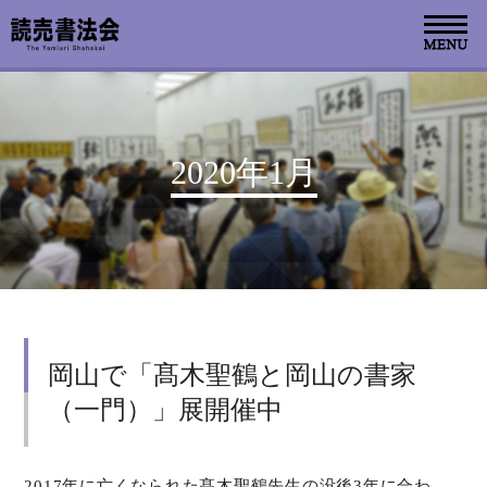
お知らせ
2020年1月
読売書法会について
読売書法展
特別展示
岡山で「髙木聖鶴と岡山の書家
関連書道展
（一門）」展開催中
書道教室検索
デジタルアーカイブ
2017年に亡くなられた髙木聖鶴先生の没後3年に合わ