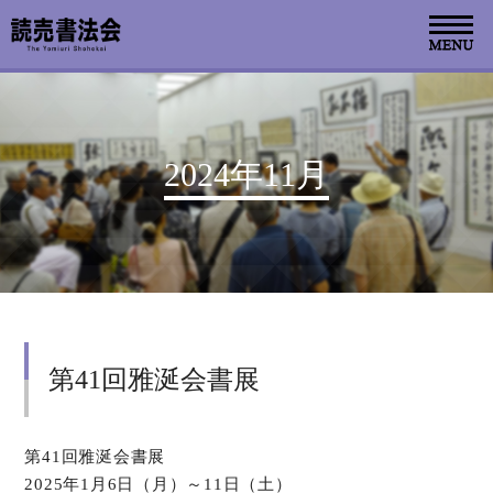
お知らせ
2024年11月
読売書法会について
読売書法展
特別展示
第41回雅涎会書展
関連書道展
書道教室検索
第41回雅涎会書展
2025年1月6日（月）～11日（土）
デジタルアーカイブ