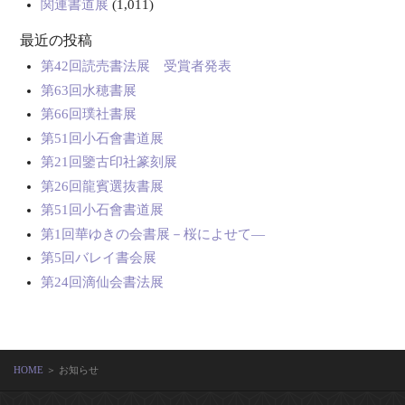
関連書道展
(1,011)
最近の投稿
第42回読売書法展 受賞者発表
第63回水穂書展
第66回璞社書展
第51回小石會書道展
第21回鑒古印社篆刻展
第26回龍賓選抜書展
第51回小石會書道展
第1回華ゆきの会書展－桜によせて―
第5回バレイ書会展
第24回滴仙会書法展
HOME
＞ お知らせ