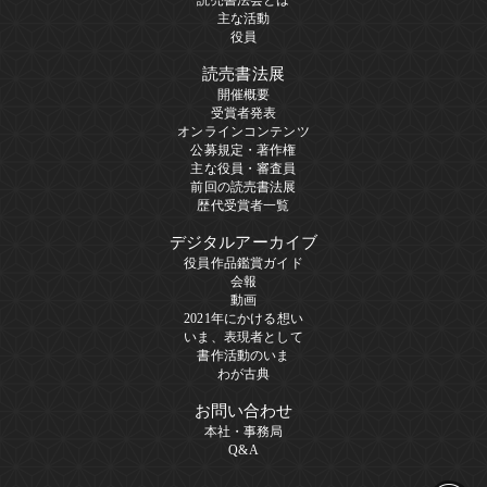
主な活動
役員
読売書法展
開催概要
受賞者発表
オンラインコンテンツ
公募規定・著作権
主な役員・審査員
前回の読売書法展
歴代受賞者一覧
デジタルアーカイブ
役員作品鑑賞ガイド
会報
動画
2021年にかける想い
いま、表現者として
書作活動のいま
わが古典
お問い合わせ
本社・事務局
Q&A