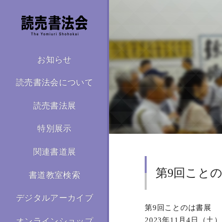
お知らせ
読売書法会について
読売書法展
特別展示
関連書道展
第9回こと
書道教室検索
デジタルアーカイブ
第9回ことのは書展
2023年11月4日（土
オンラインショップ