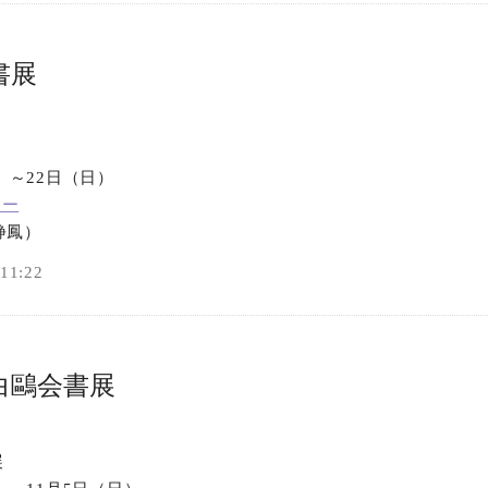
書展
水）～22日（日）
リー
静鳳）
1:22
白鷗会書展
展