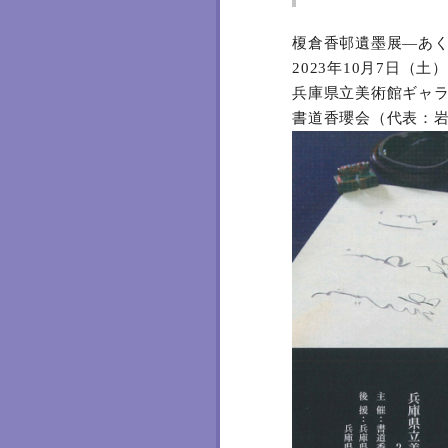
榎倉香邨遺墨展―あ
2023年10月7日（
兵庫県立美術館ギャラ
書道香瓔会（代表：岩