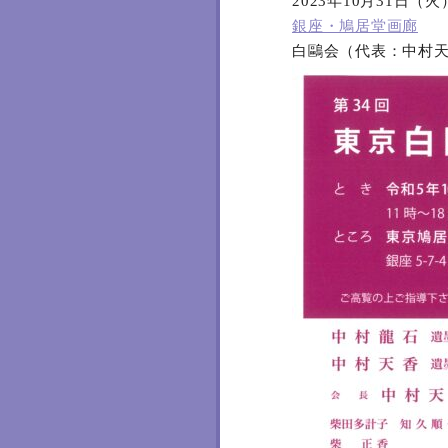
2023年10月31日（
銀座・鳩居堂画廊
白鷗会（代表：中村