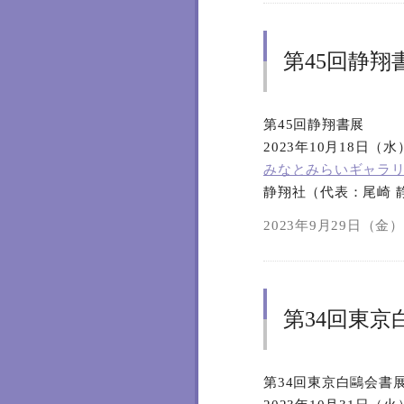
第45回静翔
第45回静翔書展
2023年10月18日（
みなとみらいギャラ
静翔社（代表：尾崎 
2023年9月29日（金）1
第34回東京
第34回東京白鷗会書