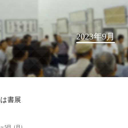
2023年9月
お知らせ
読売書法会について
読売書法展
特別展示
のは書展
関連書道展
書道教室検索
デジタルアーカイブ
）～5日（日）