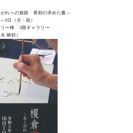
くがれへの旅路 香邨の求めた書―
土）～9日（月・祝）
リー棟 3階ギャラリー
永 栖邨）