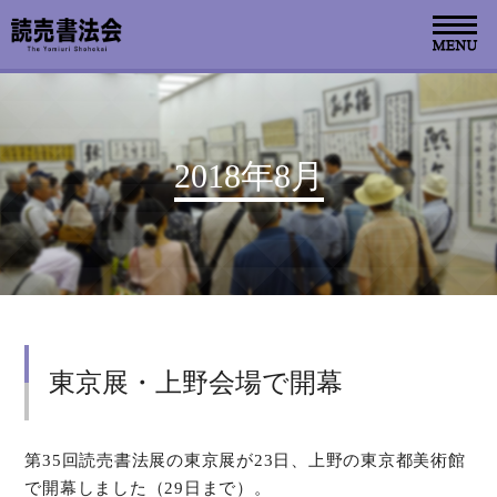
お知らせ
2018年8月
読売書法会について
読売書法展
特別展示
東京展・上野会場で開幕
関連書道展
書道教室検索
第35回読売書法展の東京展が23日、上野の東京都美術館
で開幕しました（29日まで）。
デジタルアーカイブ