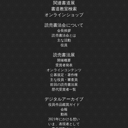
関連書道展
書道教室検索
オンラインショップ
読売書法会について
会長挨拶
読売書法会とは
主な活動
役員
読売書法展
開催概要
受賞者発表
オンラインコンテンツ
公募規定・著作権
主な役員・審査員
前回の読売書法展
歴代受賞者一覧
デジタルアーカイブ
役員作品鑑賞ガイド
会報
動画
2021年にかける想い
いま、表現者として