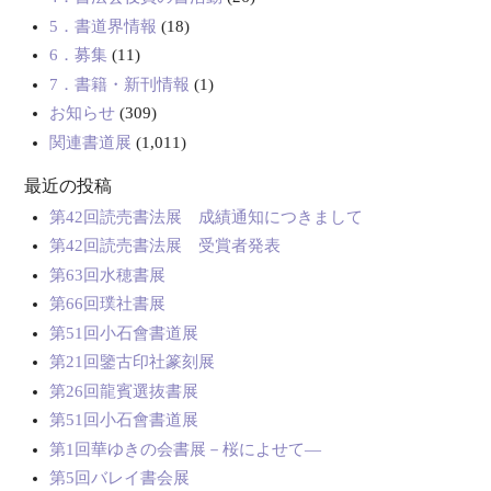
5．書道界情報
(18)
6．募集
(11)
7．書籍・新刊情報
(1)
お知らせ
(309)
関連書道展
(1,011)
最近の投稿
第42回読売書法展 成績通知につきまして
第42回読売書法展 受賞者発表
第63回水穂書展
第66回璞社書展
第51回小石會書道展
第21回鑒古印社篆刻展
第26回龍賓選抜書展
第51回小石會書道展
第1回華ゆきの会書展－桜によせて―
第5回バレイ書会展