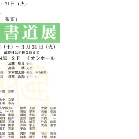
）～31日（火）
原
辻 敬齋）