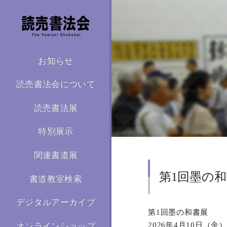
お知らせ
読売書法会について
読売書法展
特別展示
関連書道展
第1回墨の
書道教室検索
デジタルアーカイブ
第1回墨の和書展
2026年4月10日（金
オンラインショップ