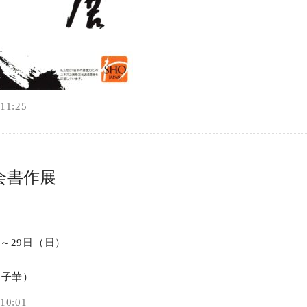
1:25
会書作展
）～29日（日）
 子華）
0:01