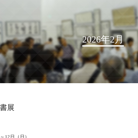
2026年2月
お知らせ
読売書法会について
読売書法展
特別展示
和書展
関連書道展
書道教室検索
デジタルアーカイブ
）～12日（日）