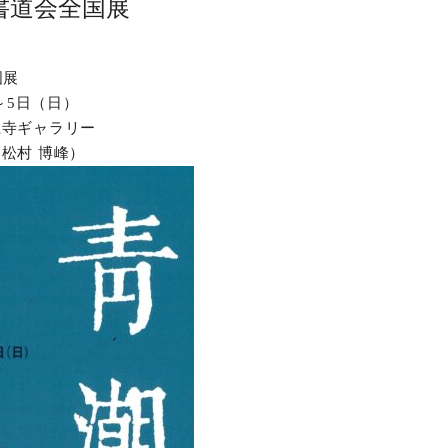
書道会全国展
国展
）～5日（日）
寺ギャラリー
松村 博峰）