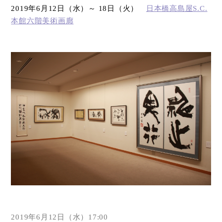
2019
年
6
月
12
日（水）～
18
日（火）
日本橋高島屋
S.C.
本館六階美術画廊
オンラインショップ
お問い合わせ
2019年6月12日（水）17:00