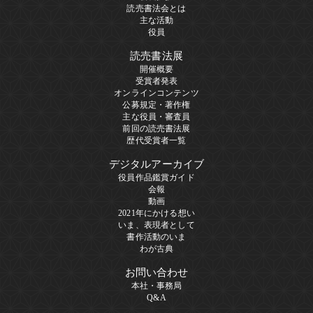
読売書法会とは
主な活動
役員
読売書法展
開催概要
受賞者発表
オンラインコンテンツ
公募規定・著作権
主な役員・審査員
前回の読売書法展
歴代受賞者一覧
デジタルアーカイブ
役員作品鑑賞ガイド
会報
動画
2021年にかける想い
いま、表現者として
書作活動のいま
わが古典
お問い合わせ
本社・事務局
Q&A