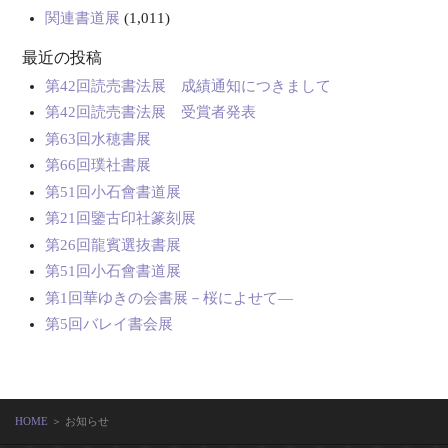
関連書道展
(1,011)
最近の投稿
第42回読売書法展 成績通知につきまして
第42回読売書法展 受賞者発表
第63回水穂書展
第66回璞社書展
第51回小石會書道展
第21回鑒古印社篆刻展
第26回龍賓選抜書展
第51回小石會書道展
第1回華ゆきの会書展－桜によせて―
第5回バレイ書会展
HOME
＞ お知らせ