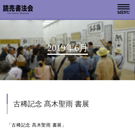
お知らせ
2019年6月
読売書法会について
読売書法展
特別展示
古稀記念 髙木聖雨 書展
関連書道展
書道教室検索
「古稀記念 髙木聖雨 書展」
デジタルアーカイブ