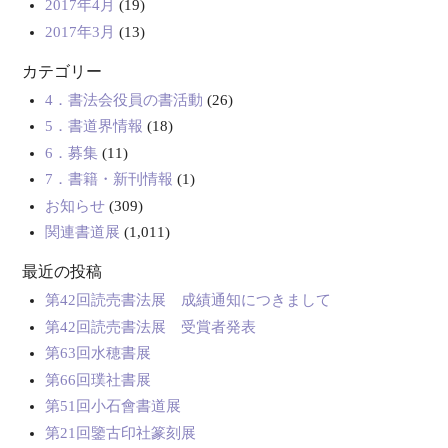
2017年4月
(19)
2017年3月
(13)
カテゴリー
4．書法会役員の書活動
(26)
5．書道界情報
(18)
6．募集
(11)
7．書籍・新刊情報
(1)
お知らせ
(309)
関連書道展
(1,011)
最近の投稿
第42回読売書法展 成績通知につきまして
第42回読売書法展 受賞者発表
第63回水穂書展
第66回璞社書展
第51回小石會書道展
第21回鑒古印社篆刻展