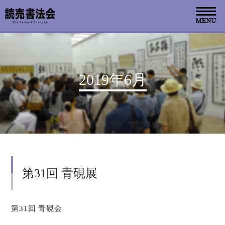
お知らせ
2019年6月
読売書法会について
読売書法展
特別展示
第31回 青硯展
関連書道展
書道教室検索
第31回 青硯会
デジタルアーカイブ