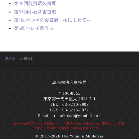
第26回龍賓選抜書展
第51回小石會書道展
第1回華ゆきの会書展－桜によせて―
第5回バレイ書会展
HOME
＞ お知らせ
読売書法会事務局
〒100-8055
東京都千代田区大手町1-7-1
TEL：03-3216-8903
FAX：03-3216-8977
E-mail：
t-shohokai@yomiuri.com
※メール送信から２営業日たっても返信あるいは連絡がない場合は、お手数
ですが、電話にて事務局に問いあわせください。
© 2017-2026 The Yomiuri Shohokai