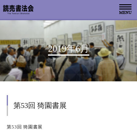
お知らせ
2019年6月
読売書法会について
読売書法展
特別展示
第53回 猗園書展
関連書道展
書道教室検索
第53回 猗園書展
デジタルアーカイブ