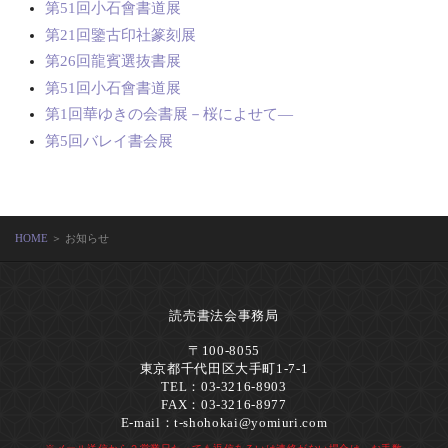
第51回小石會書道展
第21回鑒古印社篆刻展
第26回龍賓選抜書展
第51回小石會書道展
第1回華ゆきの会書展－桜によせて―
第5回バレイ書会展
HOME
＞ お知らせ
読売書法会事務局
〒100-8055
東京都千代田区大手町1-7-1
TEL：03-3216-8903
FAX：03-3216-8977
E-mail：
t-shohokai@yomiuri.com