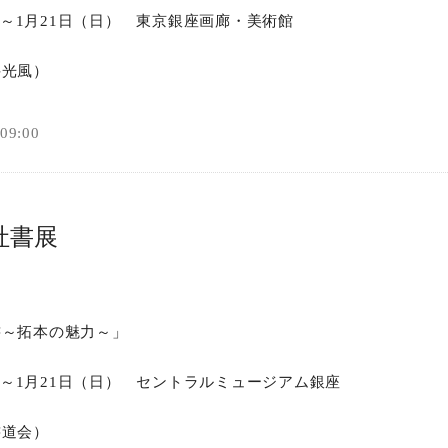
火）～1月21日（日） 東京銀座画廊・美術館
オンラインショップ
井光風）
お問い合わせ
9:00
社書展
書～拓本の魅力～」
火）～1月21日（日） セントラルミュージアム銀座
書道会）