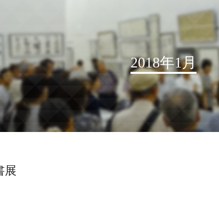
2018年1月
お知らせ
読売書法会について
読売書法展
特別展示
書展
関連書道展
書道教室検索
デジタルアーカイブ