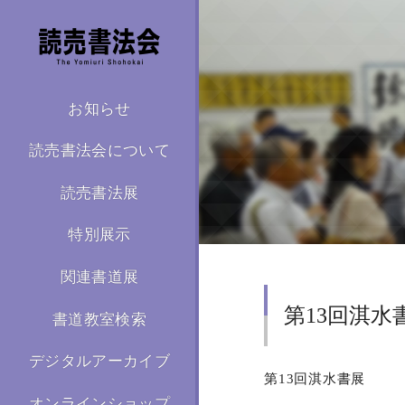
お知らせ
読売書法会について
読売書法展
特別展示
関連書道展
第13回淇水
書道教室検索
デジタルアーカイブ
第13回淇水書展
オンラインショップ