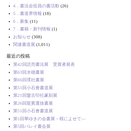
4．書法会役員の書活動
(26)
5．書道界情報
(18)
6．募集
(11)
7．書籍・新刊情報
(1)
お知らせ
(308)
関連書道展
(1,011)
最近の投稿
第42回読売書法展 受賞者発表
第63回水穂書展
第66回璞社書展
第51回小石會書道展
第21回鑒古印社篆刻展
第26回龍賓選抜書展
第51回小石會書道展
第1回華ゆきの会書展－桜によせて―
第5回バレイ書会展