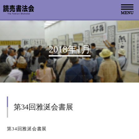
お知らせ
2018年1月
読売書法会について
読売書法展
特別展示
第34回雅涎会書展
関連書道展
書道教室検索
第34回雅涎会書展
デジタルアーカイブ