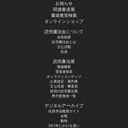
お知らせ
関連書道展
書道教室検索
オンラインショップ
読売書法会について
会長挨拶
読売書法会とは
主な活動
役員
読売書法展
開催概要
受賞者発表
オンラインコンテンツ
公募規定・著作権
主な役員・審査員
前回の読売書法展
歴代受賞者一覧
デジタルアーカイブ
役員作品鑑賞ガイド
会報
動画
2021年にかける想い