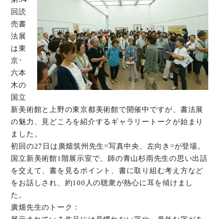
回読
オンラインショップ
売書
法展
お問い合わせ
は東
京･
六本
木の
国立
新美術館と上野の東京都美術館で開催中ですが、書法展
の魅力、見どころを紹介するギャラリートークが始まり
ました。
初回の27日は廣畑筑州先生=写真中央、左向き=が登場。
国立新美術館1階展示室で、師の青山杉雨先生の思い出話
を交えて、書を見るポイント、書に取り組む考え方など
をお話しされ、約100人の聴衆が熱心に耳を傾けまし
た。
廣畑先生のトーク：