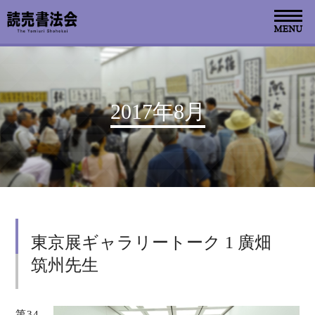
お知らせ
2017年8月
読売書法会について
読売書法展
特別展示
東京展ギャラリートーク 1 廣畑
関連書道展
筑州先生
書道教室検索
デジタルアーカイブ
第34