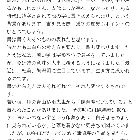
展示されている作品には見慣れない字や、意外な字があ
るかもしれません。古代にしか存在しなかったり、ある
時代に諱字とされて他の字に置き換えられたり、という
背景があります。書を見る際、漢字の歴史もポイントの
ひとつでしょう。
書は書く人そのものの表れだと思います。
時とともに自らの考え方も変わり、書も変わります。た
とえば私は、若い頃は字形本位で選字をしていました
が、今は詩の意味を大事に考えるようになりました。最
近は、杜甫、陶淵明に注目しています。生き方に惹かれ
るのです。
書のとらえ方は人それぞれで、それも変化するもので
す。
若い頃、師の青山杉雨先生から「陳鴻寿*に似ている」と
言われたことがありました。 その時には陳鴻寿は変な
字、味わいのない字という印象があり、自分はそのよう
に見られているか、と落ち着かない気持ちで聞いていま
したが、10年ほどたって改めて陳鴻寿の作品を見たら、