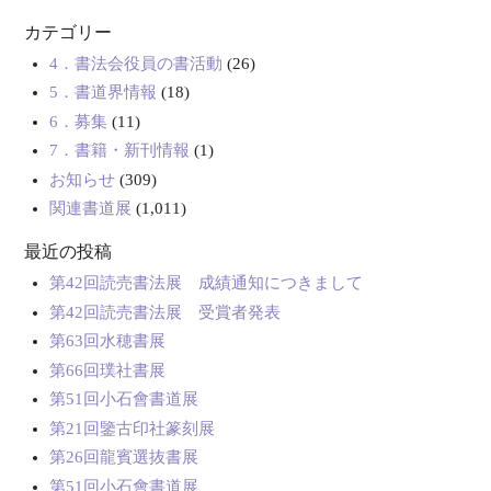
カテゴリー
4．書法会役員の書活動
(26)
5．書道界情報
(18)
6．募集
(11)
7．書籍・新刊情報
(1)
お知らせ
(309)
関連書道展
(1,011)
最近の投稿
第42回読売書法展 成績通知につきまして
第42回読売書法展 受賞者発表
第63回水穂書展
第66回璞社書展
第51回小石會書道展
第21回鑒古印社篆刻展
第26回龍賓選抜書展
第51回小石會書道展