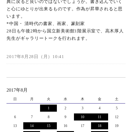
典に戻ると良いのではないでしょうか。書き込んでいく
と心にゆとりが出来るものです。作為が昇華されると思
います。
*中国・ 清時代の書家、画家、篆刻家
28日も午後2時から国立新美術館1階展示室で、高木厚人
先生がギャラリートークを行われます。
2017年8月28日（月）10:41
2017年8月
日
月
火
水
木
金
土
1
2
3
4
5
6
7
8
9
10
11
12
13
14
15
16
17
18
19