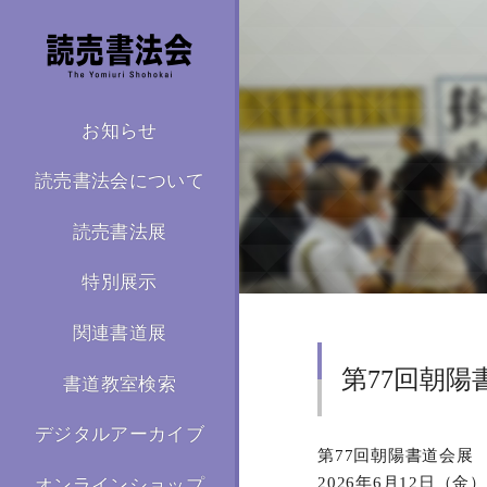
お知らせ
読売書法会について
読売書法展
特別展示
関連書道展
第77回朝陽
書道教室検索
デジタルアーカイブ
第77回朝陽書道会展
2026年6月12日（金
オンラインショップ