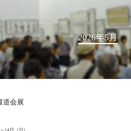
2026年5月
お知らせ
読売書法会について
読売書法展
特別展示
書道会展
関連書道展
書道教室検索
デジタルアーカイブ
）～14日（日）