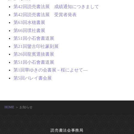
第42回読売書法展 成績通知につきまして
第42回読売書法展 受賞者発表
第63回水穂書展
第66回璞社書展
第51回小石會書道展
第21回鑒古印社篆刻展
第26回龍賓選抜書展
第51回小石會書道展
第1回華ゆきの会書展－桜によせて―
第5回バレイ書会展
HOME
＞ お知らせ
読売書法会事務局