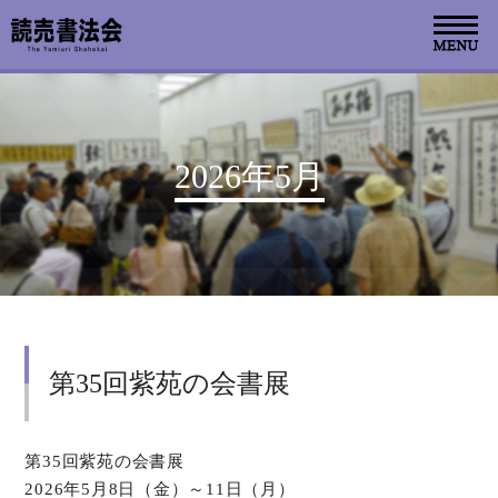
お知らせ
2026年5月
読売書法会について
読売書法展
特別展示
第35回紫苑の会書展
関連書道展
書道教室検索
第35回紫苑の会書展
2026年5月8日（金）～11日（月）
デジタルアーカイブ