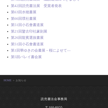
第42回読売書法展 受賞者発表
第63回水穂書展
第66回璞社書展
第51回小石會書道展
第21回鑒古印社篆刻展
第26回龍賓選抜書展
第51回小石會書道展
第1回華ゆきの会書展－桜によせて―
第5回バレイ書会展
HOME
＞ お知らせ
読売書法会事務局
〒100-8055