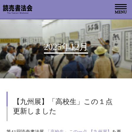
お知らせ
2025年12月
読売書法会について
読売書法展
特別展示
【九州展】「高校生」この１点
関連書道展
更新しました
書道教室検索
デジタルアーカイブ
第41回読売書法展
「高校生」この一点 【九州展】
を更