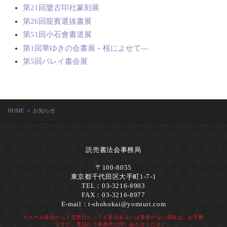
第21回鑒古印社篆刻展
第26回龍賓選抜書展
第51回小石會書道展
第1回華ゆきの会書展－桜によせて―
第5回バレイ書会展
HOME
＞ お知らせ
読売書法会事務局
〒100-8055
東京都千代田区大手町1-7-1
TEL：03-3216-8903
FAX：03-3216-8977
E-mail：
t-shohokai@yomiuri.com
※メール送信から２営業日たっても返信あるいは連絡がない場合は、お手数
ですが、電話にて事務局に問いあわせください。