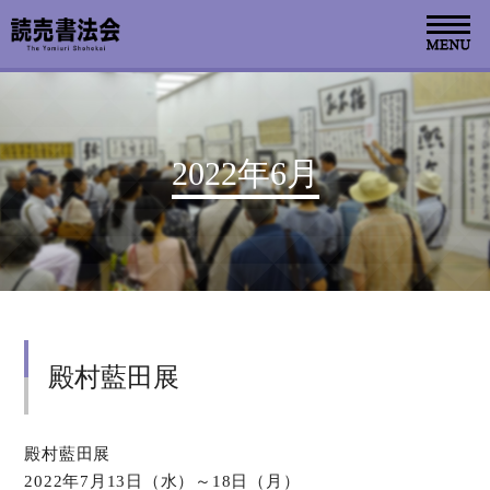
お知らせ
2022年6月
読売書法会について
読売書法展
特別展示
殿村藍田展
関連書道展
書道教室検索
殿村藍田展
2022年7月13日（水）～18日（月）
デジタルアーカイブ