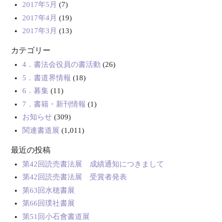
2017年5月
(7)
2017年4月
(19)
2017年3月
(13)
カテゴリー
4．書法会役員の書活動
(26)
5．書道界情報
(18)
6．募集
(11)
7．書籍・新刊情報
(1)
お知らせ
(309)
関連書道展
(1,011)
最近の投稿
第42回読売書法展 成績通知につきまして
第42回読売書法展 受賞者発表
第63回水穂書展
第66回璞社書展
第51回小石會書道展