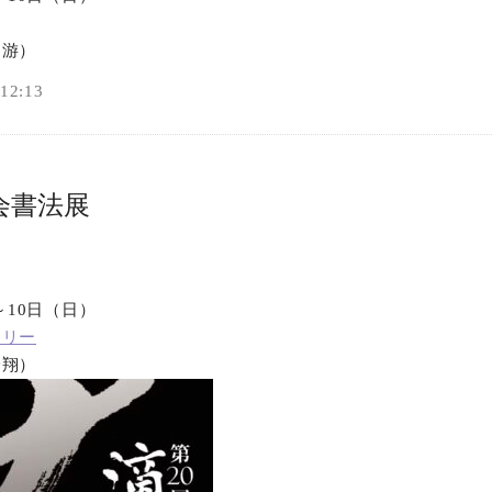
オンラインショップ
仙游）
2:13
お問い合わせ
会書法展
～10日（日）
ラリー
一翔）