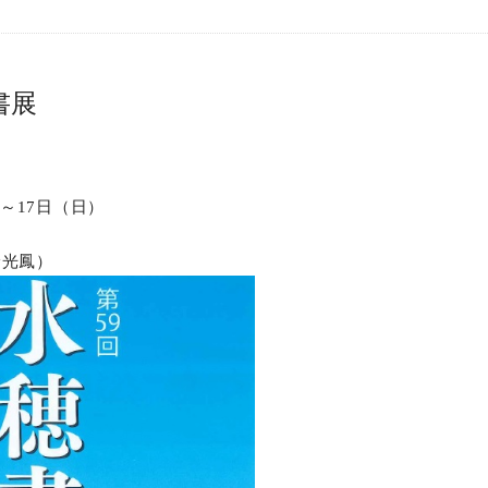
書展
）～17日（日）
野光鳳）