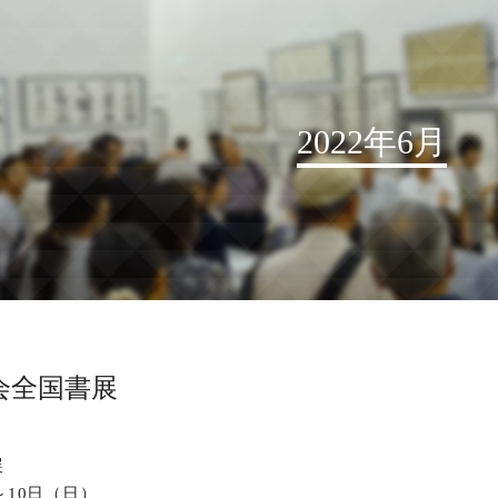
2022年6月
お知らせ
読売書法会について
読売書法展
特別展示
会全国書展
関連書道展
書道教室検索
展
デジタルアーカイブ
～10日（日）