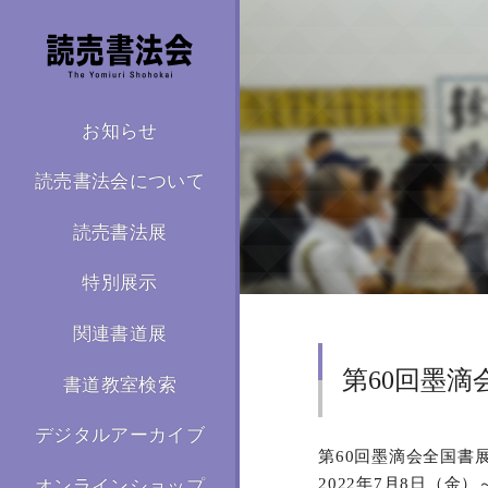
お知らせ
読売書法会について
読売書法展
特別展示
関連書道展
第60回墨滴
書道教室検索
デジタルアーカイブ
第60回墨滴会全国書
2022年7月8日（金）
オンラインショップ