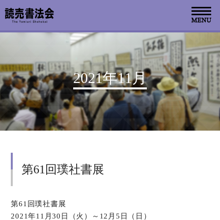
お知らせ
2021年11月
読売書法会について
読売書法展
特別展示
第61回璞社書展
関連書道展
書道教室検索
第61回璞社書展
2021年11月30日（火）～12月5日（日）
デジタルアーカイブ