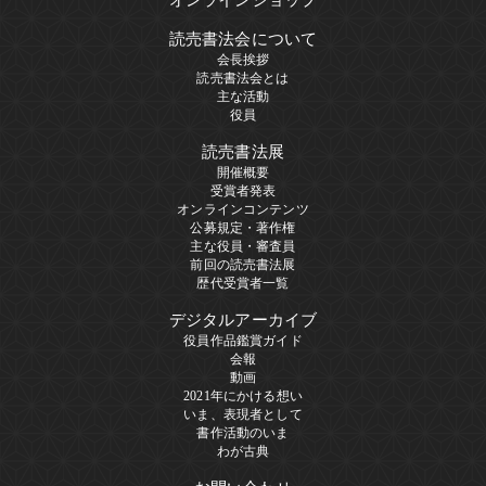
読売書法会について
会長挨拶
読売書法会とは
主な活動
役員
読売書法展
開催概要
受賞者発表
オンラインコンテンツ
公募規定・著作権
主な役員・審査員
前回の読売書法展
歴代受賞者一覧
デジタルアーカイブ
役員作品鑑賞ガイド
会報
動画
2021年にかける想い
いま、表現者として
書作活動のいま
わが古典