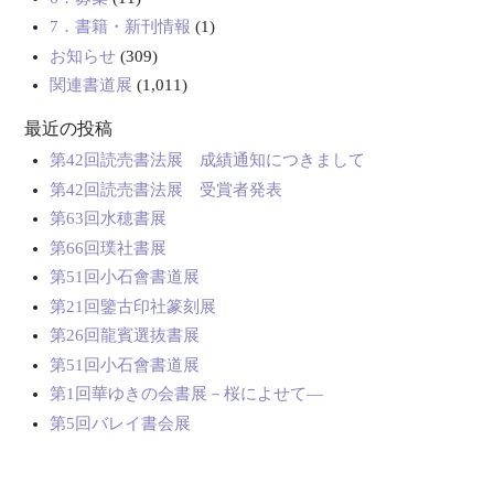
7．書籍・新刊情報
(1)
お知らせ
(309)
関連書道展
(1,011)
最近の投稿
第42回読売書法展 成績通知につきまして
第42回読売書法展 受賞者発表
第63回水穂書展
第66回璞社書展
第51回小石會書道展
第21回鑒古印社篆刻展
第26回龍賓選抜書展
第51回小石會書道展
第1回華ゆきの会書展－桜によせて―
第5回バレイ書会展