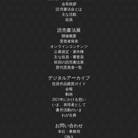
会長挨拶
読売書法会とは
主な活動
役員
読売書法展
開催概要
受賞者発表
オンラインコンテンツ
公募規定・著作権
主な役員・審査員
前回の読売書法展
歴代受賞者一覧
デジタルアーカイブ
役員作品鑑賞ガイド
会報
動画
2021年にかける想い
いま、表現者として
書作活動のいま
わが古典
お問い合わせ
本社・事務局
Q&A