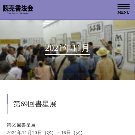
お知らせ
2021年11月
読売書法会について
読売書法展
特別展示
第69回書星展
関連書道展
書道教室検索
第69回書星展
2021年11月10日（水）～16日（火）
デジタルアーカイブ