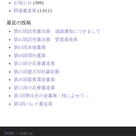
お知らせ
(309)
関連書道展
(1,011)
最近の投稿
第42回読売書法展 成績通知につきまして
第42回読売書法展 受賞者発表
第63回水穂書展
第66回璞社書展
第51回小石會書道展
第21回鑒古印社篆刻展
第26回龍賓選抜書展
第51回小石會書道展
第1回華ゆきの会書展－桜によせて―
第5回バレイ書会展
HOME
＞ お知らせ