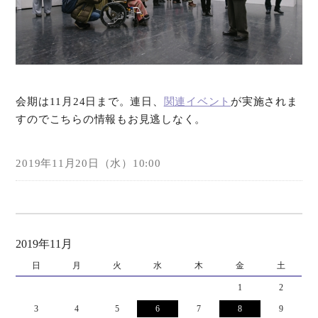
会期は11月24日まで。連日、
関連イベント
が実施されま
すのでこちらの情報もお見逃しなく。
2019年11月20日（水）10:00
2019年11月
日
月
火
水
木
金
土
1
2
3
4
5
6
7
8
9