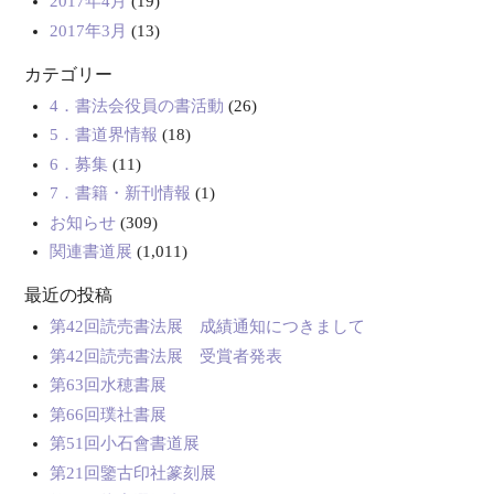
2017年4月
(19)
2017年3月
(13)
カテゴリー
4．書法会役員の書活動
(26)
5．書道界情報
(18)
6．募集
(11)
7．書籍・新刊情報
(1)
お知らせ
(309)
関連書道展
(1,011)
最近の投稿
第42回読売書法展 成績通知につきまして
第42回読売書法展 受賞者発表
第63回水穂書展
第66回璞社書展
第51回小石會書道展
第21回鑒古印社篆刻展