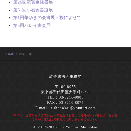
第26回龍賓選抜書展
第51回小石會書道展
第1回華ゆきの会書展－桜によせて―
第5回バレイ書会展
HOME
＞ お知らせ
読売書法会事務局
〒100-8055
東京都千代田区大手町1-7-1
TEL：03-3216-8903
FAX：03-3216-8977
E-mail：
t-shohokai@yomiuri.com
※メール送信から２営業日たっても返信あるいは連絡がない場合は、お手数
ですが、電話にて事務局に問いあわせください。
© 2017-2026 The Yomiuri Shohokai