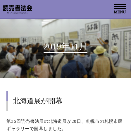
お知らせ
2019年11月
読売書法会について
読売書法展
特別展示
北海道展が開幕
関連書道展
書道教室検索
第36回読売書法展の北海道展が20日、札幌市の札幌市民
ギャラリーで開幕しました。
デジタルアーカイブ