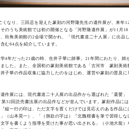
9歳で亡くなり、三回忌を迎えた篆刻の河野隆先生の遺作展が、来年1
そのうち美術館では初の開催となる「河野隆遺作展」が11月1
館
、街角美術館の2会場で開かれ、「現代書道二十人展」に出品
含む84点を紹介しています。
学4年だった21歳の時、生井子華に師事。21年間にわたり、師
ました。また、全国初の篆刻美術館である「古河市 篆刻美術館
生井子華の作品収集に協力したのをはじめ、運営や篆刻の普及に
の遺作展には、現代書道二十人展の出品作から選ばれた「還嬰」
回・第32回読売書法展の出品作などが並んでいます。篆刻作品に
「『縦一行の印は、ただ文字を置くだけでは見応えのある作品に
た」（山本晃一）、「（側款の字は）『北魏楷書を筆で習得しな
ら文字を書くよう指導を受けた事が思い出される」（小池大龍）