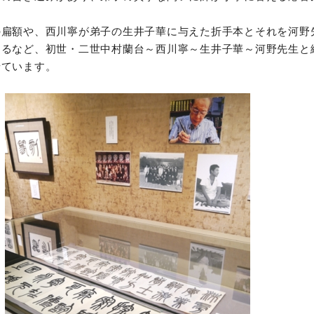
の扁額や、西川寧が弟子の生井子華に与えた折手本とそれを河野
するなど、初世・二世中村蘭台～西川寧～生井子華～河野先生と
せています。