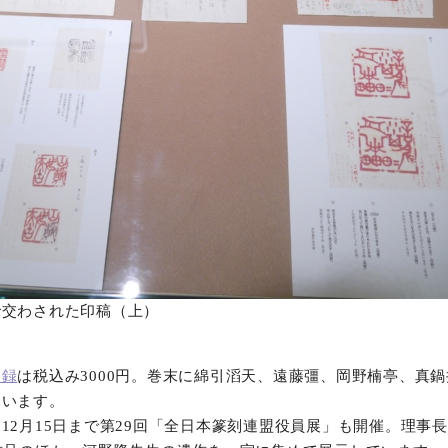
で交わされた印稿（上）
図録
は税込み3000円。巻末に綿引滔天、遠藤彊、岡野楠亭、真鍋
ています。
12月15日まで第29回「全日本篆刻連盟役員展」も開催。理事