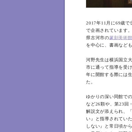
2017年11月に6
で企画されています。
県古河市の
篆刻美術
を中心に、書画なども
河野先生は横浜国立大
市に通って指導を受け
年に開館する際には
た。
ゆかりの深い同館で
など26顆や、第23
解説文が添えられ、
い』と指導されてい
しない』と常日頃か