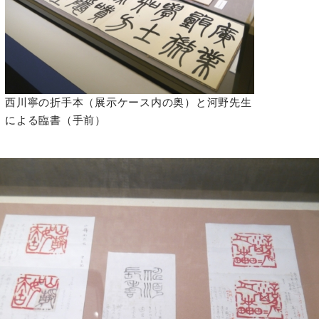
西川寧の折手本（展示ケース内の奥）と河野先生
による臨書（手前）