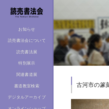
お知らせ
読売書法会について
読売書法展
特別展示
関連書道展
古河市の篆
書道教室検索
デジタルアーカイブ
オンラインショップ