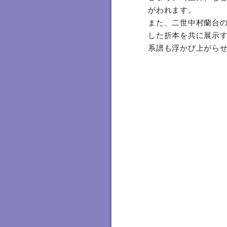
がわれます。
また、二世中村蘭台
した折本を共に展示
系譜も浮かび上がら