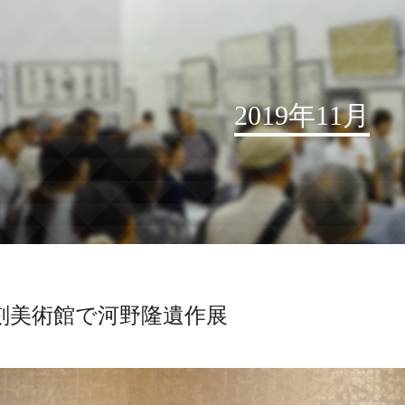
2019年11月
お知らせ
読売書法会について
読売書法展
特別展示
刻美術館で河野隆遺作展
関連書道展
書道教室検索
デジタルアーカイブ