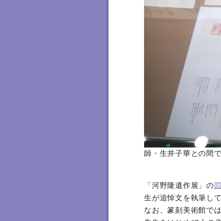
師・生井子華との間
「河野隆遺作展」の
生が追悼文を執筆し
なお、篆刻美術館では