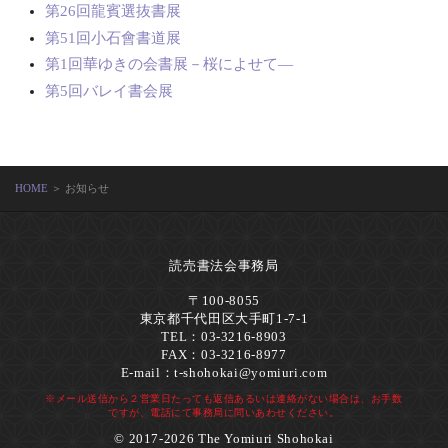
第26回龍賓選抜書展
第51回小石會書道展
第1回華ゆきの会書展－桜によせて―
第5回バレイ書会展
HOME
＞ お知らせ
読売書法会事務局
〒100-8055
東京都千代田区大手町1-7-1
TEL：03-3216-8903
FAX：03-3216-8977
E-mail：
t-shohokai@yomiuri.com
※メール送信から２営業日たっても返信あるいは連絡がない場合は、お手数
ですが、電話にて事務局に問いあわせください。
© 2017-2026 The Yomiuri Shohokai