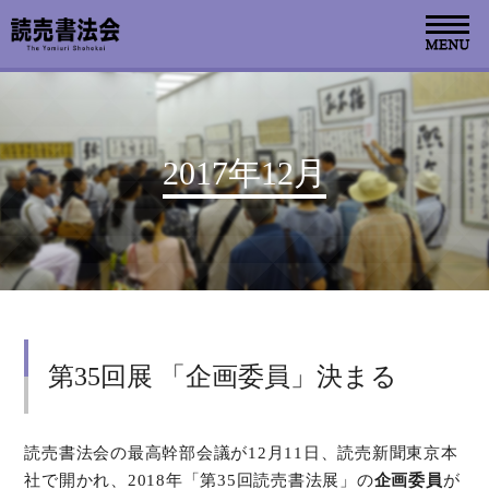
お知らせ
2017年12月
読売書法会について
読売書法展
特別展示
第35回展 「企画委員」決まる
関連書道展
書道教室検索
読売書法会の最高幹部会議が12月11日、読売新聞東京本
社で開かれ、2018年「第35回読売書法展」の
企画委員
が
デジタルアーカイブ