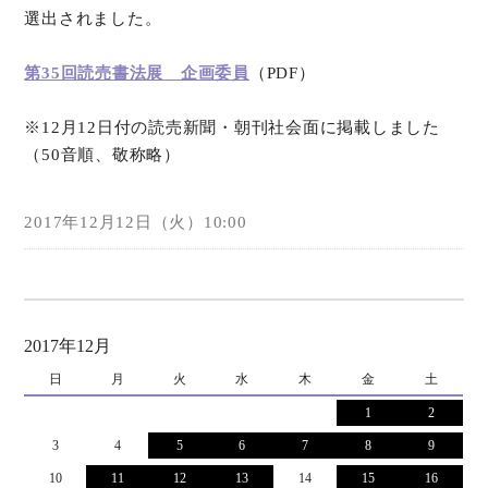
選出されました。
オンラインショップ
第35回読売書法展 企画委員
（PDF）
お問い合わせ
※12月12日付の読売新聞・朝刊社会面に掲載しました
（50音順、敬称略）
2017年12月12日（火）10:00
2017年12月
日
月
火
水
木
金
土
1
2
3
4
5
6
7
8
9
10
11
12
13
14
15
16