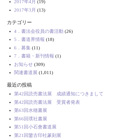
2017年4月
(19)
2017年3月
(13)
カテゴリー
4．書法会役員の書活動
(26)
5．書道界情報
(18)
6．募集
(11)
7．書籍・新刊情報
(1)
お知らせ
(309)
関連書道展
(1,011)
最近の投稿
第42回読売書法展 成績通知につきまして
第42回読売書法展 受賞者発表
第63回水穂書展
第66回璞社書展
第51回小石會書道展
第21回鑒古印社篆刻展