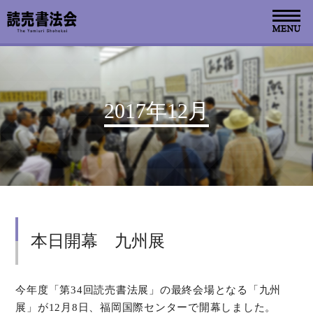
お知らせ
2017年12月
読売書法会について
読売書法展
特別展示
本日開幕 九州展
関連書道展
書道教室検索
今年度「第34回読売書法展」の最終会場となる「九州
展」が12月8日、福岡国際センターで開幕しました。
デジタルアーカイブ