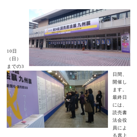
オンラインショップ
お問い合わせ
10日
（日）
までの3
日間、
開催し
ます。
最終日
には、
読売書
法会役
員によ
る席上