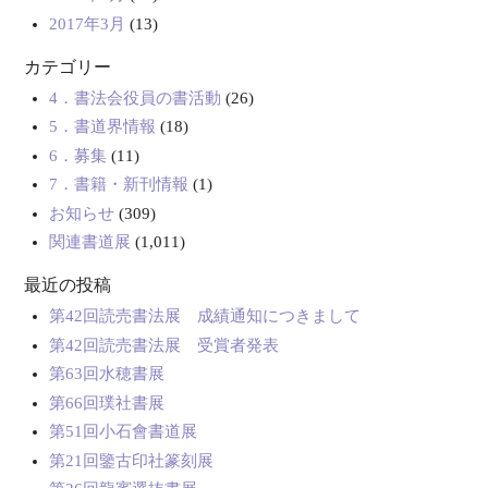
2017年3月
(13)
カテゴリー
4．書法会役員の書活動
(26)
5．書道界情報
(18)
6．募集
(11)
7．書籍・新刊情報
(1)
お知らせ
(309)
関連書道展
(1,011)
最近の投稿
第42回読売書法展 成績通知につきまして
第42回読売書法展 受賞者発表
第63回水穂書展
第66回璞社書展
第51回小石會書道展
第21回鑒古印社篆刻展