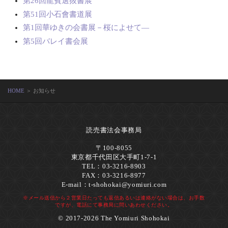
第26回龍賓選抜書展
第51回小石會書道展
第1回華ゆきの会書展－桜によせて―
第5回バレイ書会展
HOME
＞ お知らせ
読売書法会事務局
〒100-8055
東京都千代田区大手町1-7-1
TEL：03-3216-8903
FAX：03-3216-8977
E-mail：
t-shohokai@yomiuri.com
※メール送信から２営業日たっても返信あるいは連絡がない場合は、お手数
ですが、電話にて事務局に問いあわせください。
© 2017-2026 The Yomiuri Shohokai