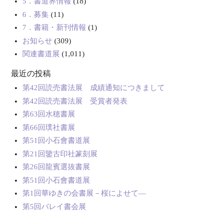
5．書道界情報
(18)
6．募集
(11)
7．書籍・新刊情報
(1)
お知らせ
(309)
関連書道展
(1,011)
最近の投稿
第42回読売書法展 成績通知につきまして
第42回読売書法展 受賞者発表
第63回水穂書展
第66回璞社書展
第51回小石會書道展
第21回鑒古印社篆刻展
第26回龍賓選抜書展
第51回小石會書道展
第1回華ゆきの会書展－桜によせて―
第5回バレイ書会展