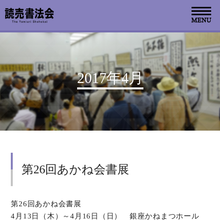
お知らせ
2017年4月
読売書法会について
読売書法展
特別展示
第26回あかね会書展
関連書道展
書道教室検索
第26回あかね会書展
4月13日（木）～4月16日（日） 銀座かねまつホール
デジタルアーカイブ