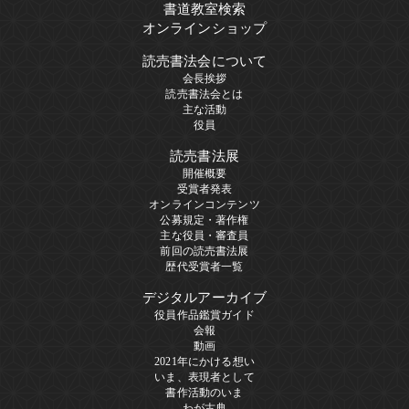
書道教室検索
オンラインショップ
読売書法会について
会長挨拶
読売書法会とは
主な活動
役員
読売書法展
開催概要
受賞者発表
オンラインコンテンツ
公募規定・著作権
主な役員・審査員
前回の読売書法展
歴代受賞者一覧
デジタルアーカイブ
役員作品鑑賞ガイド
会報
動画
2021年にかける想い
いま、表現者として
書作活動のいま
わが古典