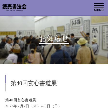
お知らせ
お知らせ
読売書法会について
読売書法展
特別展示
第40回玄心書道展
関連書道展
書道教室検索
第40回玄心書道展
2026年7月2日（木）～5日（日）
デジタルアーカイブ