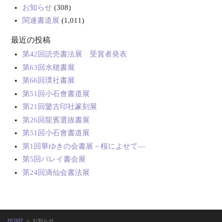
お知らせ
(308)
関連書道展
(1,011)
最近の投稿
第42回読売書法展 受賞者発表
第63回水穂書展
第66回璞社書展
第51回小石會書道展
第21回鑒古印社篆刻展
第26回龍賓選抜書展
第51回小石會書道展
第1回華ゆきの会書展－桜によせて―
第5回バレイ書会展
第24回滴仙会書法展
HOME
＞ お知らせ