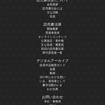
会長挨拶
読売書法会とは
主な活動
役員
読売書法展
開催概要
受賞者発表
オンラインコンテンツ
公募規定・著作権
主な役員・審査員
前回の読売書法展
歴代受賞者一覧
デジタルアーカイブ
役員作品鑑賞ガイド
会報
動画
2021年にかける想い
いま、表現者として
書作活動のいま
わが古典
お問い合わせ
本社・事務局