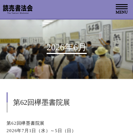
お知らせ
2026年6月
読売書法会について
読売書法展
特別展示
第62回欅墨書院展
関連書道展
書道教室検索
第62回欅墨書院展
2026年7月1日（水）～5日（日）
デジタルアーカイブ