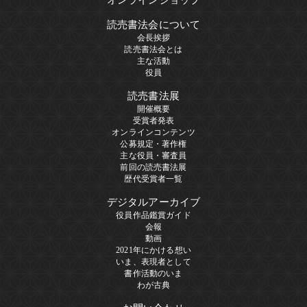
読売書法会について
会長挨拶
読売書法会とは
主な活動
役員
読売書法展
開催概要
受賞者発表
オンラインコンテンツ
公募規定・著作権
主な役員・審査員
前回の読売書法展
歴代受賞者一覧
デジタルアーカイブ
役員作品鑑賞ガイド
会報
動画
2021年にかける想い
いま、表現者として
書作活動のいま
わが古典