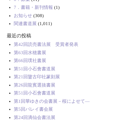
7．書籍・新刊情報
(1)
お知らせ
(308)
関連書道展
(1,011)
最近の投稿
第42回読売書法展 受賞者発表
第63回水穂書展
第66回璞社書展
第51回小石會書道展
第21回鑒古印社篆刻展
第26回龍賓選抜書展
第51回小石會書道展
第1回華ゆきの会書展－桜によせて―
第5回バレイ書会展
第24回滴仙会書法展