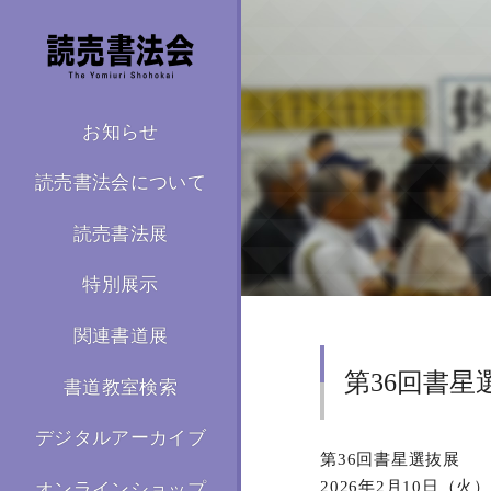
お知らせ
読売書法会について
読売書法展
特別展示
関連書道展
第36回書星
書道教室検索
デジタルアーカイブ
第36回書星選抜展
2026年2月10日（火
オンラインショップ