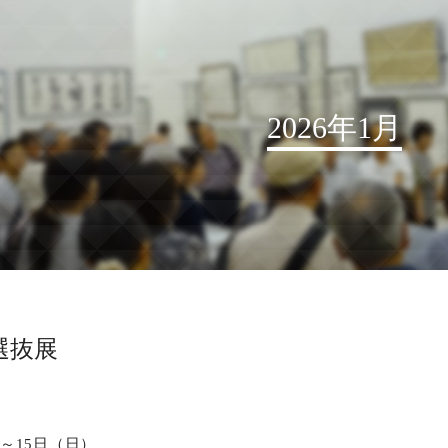
2026年1月
お知らせ
読売書法会について
読売書法展
特別展示
選抜展
関連書道展
書道教室検索
デジタルアーカイブ
）～15日（日）