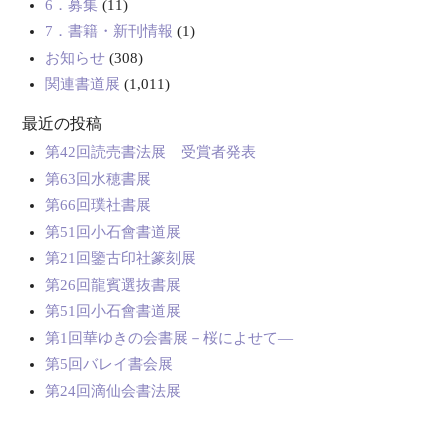
6．募集
(11)
7．書籍・新刊情報
(1)
お知らせ
(308)
関連書道展
(1,011)
最近の投稿
第42回読売書法展 受賞者発表
第63回水穂書展
第66回璞社書展
第51回小石會書道展
第21回鑒古印社篆刻展
第26回龍賓選抜書展
第51回小石會書道展
第1回華ゆきの会書展－桜によせて―
第5回バレイ書会展
第24回滴仙会書法展