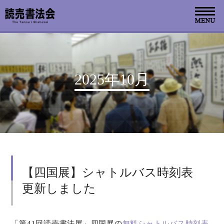
お知らせ
2025年10月
読売書法会について
読売書法展
特別展示
【四国展】シャトルバス時刻表
関連書道展
更新しました
書道教室検索
デジタルアーカイブ
「第41回読売書法展」四国展の
無料シャトルバス時刻表