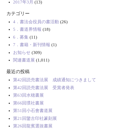
2017年3月
(13)
カテゴリー
4．書法会役員の書活動
(26)
5．書道界情報
(18)
6．募集
(11)
7．書籍・新刊情報
(1)
お知らせ
(309)
関連書道展
(1,011)
最近の投稿
第42回読売書法展 成績通知につきまして
第42回読売書法展 受賞者発表
第63回水穂書展
第66回璞社書展
第51回小石會書道展
第21回鑒古印社篆刻展
第26回龍賓選抜書展