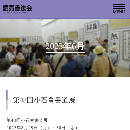
お知らせ
2023年6月
読売書法会について
読売書法展
特別展示
第48回小石會書道展
関連書道展
書道教室検索
第48回小石會書道展
2023年8月28日（月）～30日（水）
デジタルアーカイブ