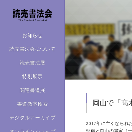
お知らせ
読売書法会について
読売書法展
特別展示
関連書道展
岡山で「髙
書道教室検索
デジタルアーカイブ
2017年に亡くなら
聖鶴と岡山の書家（一
オンラインショップ