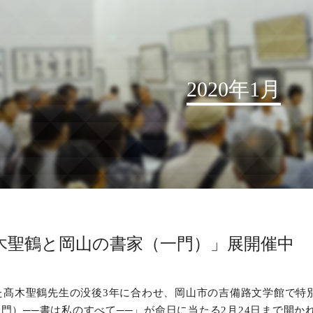
2020年1月
お知らせ
読売書法会について
読売書法展
特別展示
木聖鶴と岡山の書家（一門）」展開催中
関連書道展
書道教室検索
れた髙木聖鶴先生の没後3年に合わせ、岡山市の吉備路文学館で特
デジタルアーカイブ
門）──書は私のすべて──」が命日に当たる2月24日まで開か