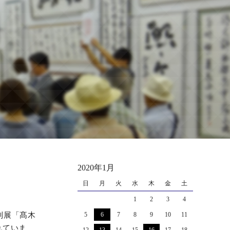
2020年1月
日
月
火
水
木
金
土
1
2
3
4
別展「髙木
5
6
7
8
9
10
11
れていま