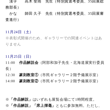
漢字 髙木 聖雨 先生（特別賞選考委員、
35
回展総
務部長）
かな 師田 久子 先生（特別賞選考委員、
35
回展審
査進行）
11月24日（土）
※表彰式開催のため、ギャラリーでの関連イベントはあ
りません
11月25日（日）
11:00
作品解説会
（阿部和加子先生・北海道展実行委員
長）
12:30
篆刻教室①
（市民ギャラリー２階予備展示室）
14:00
篆刻教室②
（市民ギャラリー２階予備展示室）
※
「作品解説」
はいずれも展覧会場にて1時間程度。
※
「作品解説」「席上揮毫」
ともに参加無料。ただし、