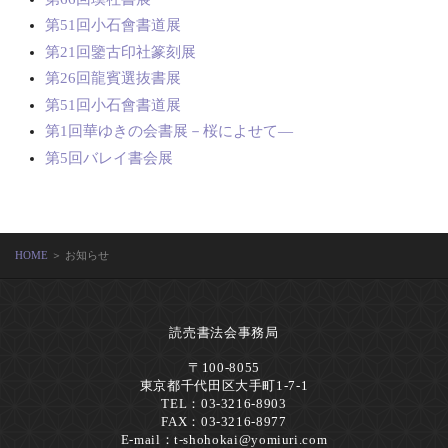
第51回小石會書道展
第21回鑒古印社篆刻展
第26回龍賓選抜書展
第51回小石會書道展
第1回華ゆきの会書展－桜によせて―
第5回バレイ書会展
HOME
＞ お知らせ
読売書法会事務局
〒100-8055
東京都千代田区大手町1-7-1
TEL：03-3216-8903
FAX：03-3216-8977
E-mail：
t-shohokai@yomiuri.com