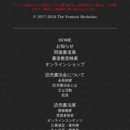
※メール送信から２営業日たっても返信あるいは連絡がない場合は、お手数
ですが、電話にて事務局に問いあわせください。
© 2017-2026 The Yomiuri Shohokai
HOME
お知らせ
関連書道展
書道教室検索
オンラインショップ
読売書法会について
会長挨拶
読売書法会とは
主な活動
役員
読売書法展
開催概要
受賞者発表
オンラインコンテンツ
公募規定・著作権