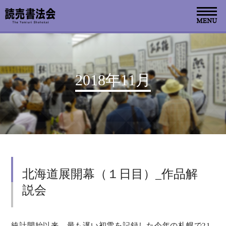
お知らせ
2018年11月
読売書法会について
読売書法展
特別展示
北海道展開幕（１日目）_作品解
関連書道展
説会
書道教室検索
デジタルアーカイブ
統計開始以来、最も遅い初雪を記録した今年の札幌で21