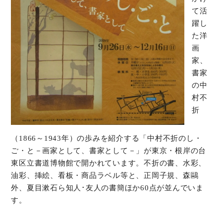
て活
躍し
た洋
画
家、
書家
の中
村不
折
（1866～1943年）の歩みを紹介する「中村不折のし・
ご・と－画家として、書家として－」が東京・根岸の台
東区立書道博物館で開かれています。不折の書、水彩、
油彩、挿絵、看板・商品ラベル等と、正岡子規、森鷗
外、夏目漱石ら知人･友人の書簡ほか60点が並んでいま
す。