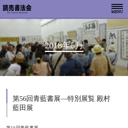
お知らせ
2018年5月
読売書法会について
読売書法展
特別展示
第56回青藍書展―特別展覧 殿村
関連書道展
藍田展
書道教室検索
デジタルアーカイブ
第56回青藍書展