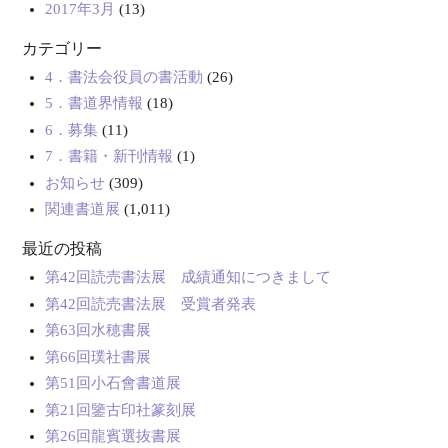
2017年3月
(13)
カテゴリー
4．書法会役員の書活動
(26)
5．書道界情報
(18)
6．募集
(11)
7．書籍・新刊情報
(1)
お知らせ
(309)
関連書道展
(1,011)
最近の投稿
第42回読売書法展 成績通知につきまして
第42回読売書法展 受賞者発表
第63回水穂書展
第66回璞社書展
第51回小石會書道展
第21回鑒古印社篆刻展
第26回龍賓選抜書展