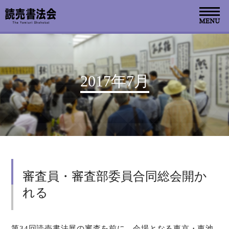
お知らせ
2017年7月
読売書法会について
読売書法展
特別展示
審査員・審査部委員合同総会開か
関連書道展
れる
書道教室検索
デジタルアーカイブ
第34回読売書法展の審査を前に、会場となる東京・東池