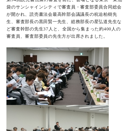
袋のサンシャインシティで審査員・審査部委員合同総会
オンラインショップ
が開かれ、読売書法会最高幹部会議議長の杭迫柏樹先
生、審査部長の黒田賢一先生、総務部長の星弘道先生な
お問い合わせ
ど審査幹部の先生37人と、全国から集まった約400人の
審査員、審査部委員の先生方が出席されました。