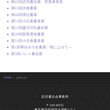
第42回読売書法展 受賞者発表
第63回水穂書展
第66回璞社書展
第51回小石會書道展
第21回鑒古印社篆刻展
第26回龍賓選抜書展
第51回小石會書道展
第1回華ゆきの会書展－桜によせて―
第5回バレイ書会展
HOME
＞ お知らせ
読売書法会事務局
〒100-8055
東京都千代田区大手町1-7-1