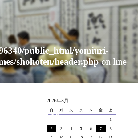
96340/public_html/yomiuri-
mes/shohoten/header.php
on line
cat_name" on null in
2026年8月
i_public_html_1702/news/wp-
日
月
火
水
木
金
土
.php
on line
126
1
2
3
4
5
6
7
8