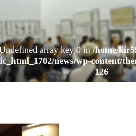
お知らせ
 Undefined array key 0 in
/home/kir5
ic_html_1702/news/wp-content/the
読売書法会について
126
読売書法展
特別展示
Warning
: Attempt to read property "
6340/public_html/yomiuri-shohoka
関連書道展
content/themes/shohoten/header
書道教室検索
デジタルアーカイブ