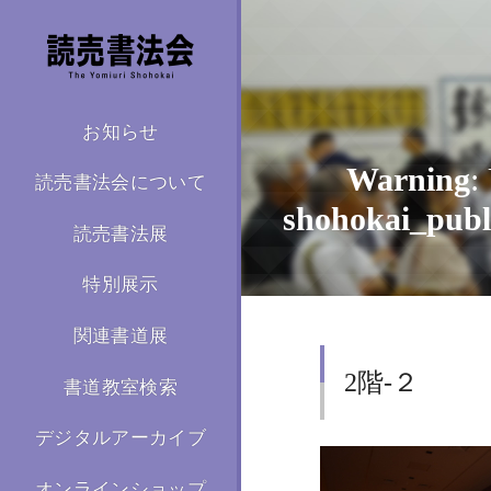
お知らせ
Warning
:
読売書法会について
shohokai_publ
読売書法展
特別展示
関連書道展
/home/kir59
2階-２
書道教室検索
デジタルアーカイブ
オンラインショップ