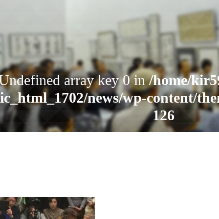
お知らせ
 Undefined array key 0 in
/home/kir5
ic_html_1702/news/wp-content/the
読売書法会について
126
読売書法展
特別展示
Warning
: Attempt to read property "
6340/public_html/yomiuri-shohoka
関連書道展
content/themes/shohoten/header
書道教室検索
デジタルアーカイブ