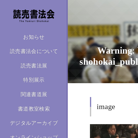
お知らせ
Warning
:
読売書法会について
shohokai_publ
読売書法展
特別展示
関連書道展
/home/kir59
image
書道教室検索
デジタルアーカイブ
オンラインショップ