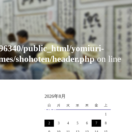
96340/public_html/yomiuri-
mes/shohoten/header.php
on line
cat_name" on null in
2026年8月
i_public_html_1702/news/wp-
日
月
火
水
木
金
土
.php
on line
126
1
2
3
4
5
6
7
8