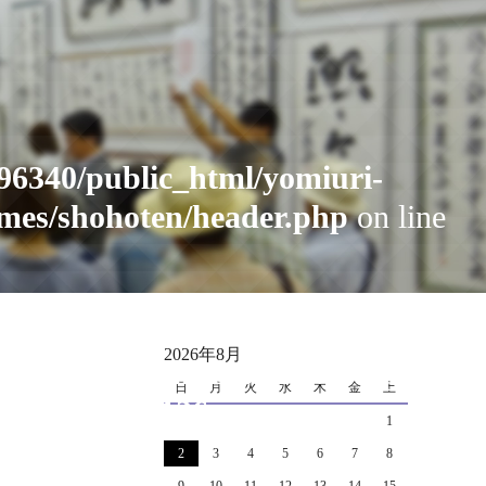
96340/public_html/yomiuri-
mes/shohoten/header.php
on line
cat_name" on null in
2026年8月
i_public_html_1702/news/wp-
日
月
火
水
木
金
土
.php
on line
126
1
2
3
4
5
6
7
8