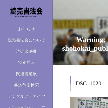
お知らせ
Warning
:
読売書法会について
shohokai_publ
読売書法展
特別展示
関連書道展
/home/kir59
DSC_1020
書道教室検索
デジタルアーカイブ
オンラインショップ