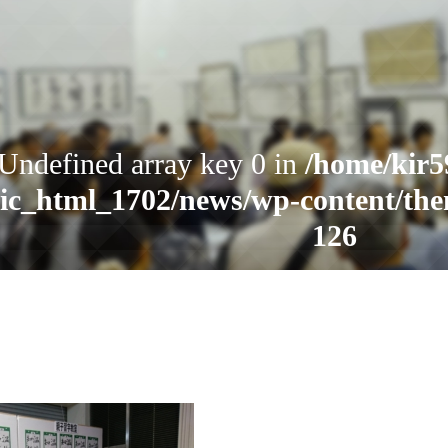
お知らせ
 Undefined array key 0 in
/home/kir5
ic_html_1702/news/wp-content/the
読売書法会について
126
読売書法展
特別展示
Warning
: Attempt to read property "
6340/public_html/yomiuri-shohoka
関連書道展
content/themes/shohoten/header
書道教室検索
デジタルアーカイブ