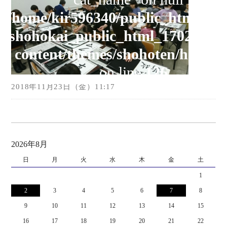
/home/kir596340/public_html/yom
オンラインショップ
shohokai_public_html_1702/new
お問い合わせ
content/themes/shohoten/header
on line
126
2018年11月23日（金）11:17
2026年8月
日
月
火
水
木
金
土
1
2
3
4
5
6
7
8
9
10
11
12
13
14
15
16
17
18
19
20
21
22