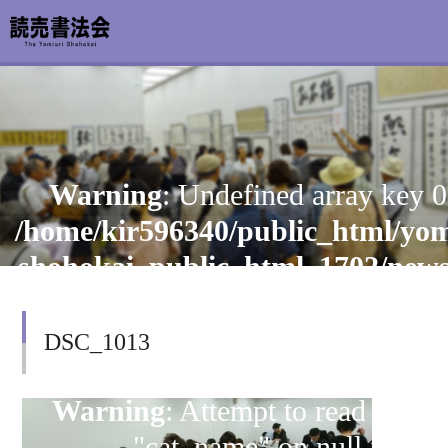
お知らせ
Warning
: Undefined array key 0
読売書法会について
/home/kir596340/public_html/yom
読売書法展
shohokai_public_html_1702/new
content/themes/shohoten/header
特別展示
on line
126
DSC_1013
関連書道展
書道教室検索
Warning
: Attempt to read prope
"cat_name" on null in
デジタルアーカイブ