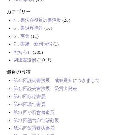
カテゴリー
4．書法会役員の書活動
(26)
5．書道界情報
(18)
6．募集
(11)
7．書籍・新刊情報
(1)
お知らせ
(309)
関連書道展
(1,011)
最近の投稿
第42回読売書法展 成績通知につきまして
第42回読売書法展 受賞者発表
第63回水穂書展
第66回璞社書展
第51回小石會書道展
第21回鑒古印社篆刻展
第26回龍賓選抜書展