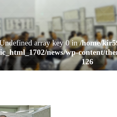
お知らせ
 Undefined array key 0 in
/home/kir5
ic_html_1702/news/wp-content/the
読売書法会について
126
読売書法展
特別展示
Warning
: Attempt to read property "
6340/public_html/yomiuri-shohoka
関連書道展
content/themes/shohoten/header
書道教室検索
デジタルアーカイブ