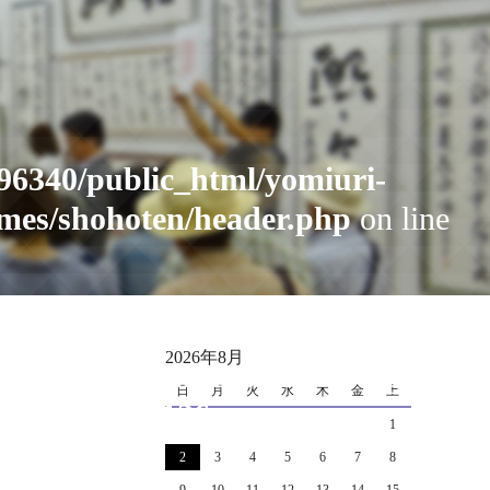
96340/public_html/yomiuri-
mes/shohoten/header.php
on line
cat_name" on null in
2026年8月
i_public_html_1702/news/wp-
日
月
火
水
木
金
土
.php
on line
126
1
2
3
4
5
6
7
8