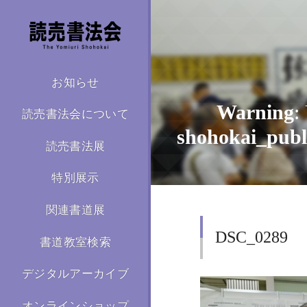
お知らせ
Warning
:
読売書法会について
shohokai_publ
読売書法展
特別展示
関連書道展
/home/kir59
DSC_0289
書道教室検索
デジタルアーカイブ
オンラインショップ